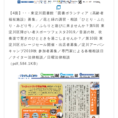
【4面】･･・東淀川図書館「図書ボランティア（高齢者
福祉施設）募集」／花と緑の講習・相談「ひとり・ふた
り・みどり号」／ふらりと遊びに来ませんか？第5回 東
淀川区障がい者スポーツフェスタ2019／音楽の秋、吹
奏楽で寛ぎのひとときを過ごしませんか？／第10回 東
淀川区ガレージセール開催・出店者募集／淀川アーバン
キャンプ2019秋 参加者募集／専門家による各種相談日
／ナイター法律相談／日曜法律相談
（pdf,584.1KB）