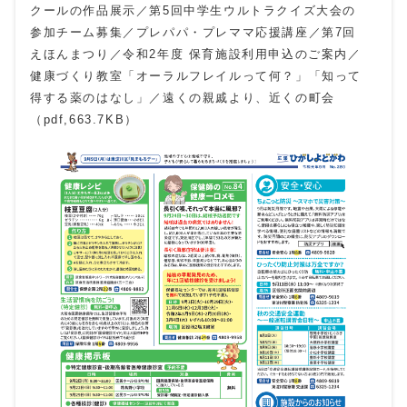
クールの作品展示／第5回中学生ウルトラクイズ大会の
参加チーム募集／プレパパ・プレママ応援講座／第7回
えほんまつり／令和2年度 保育施設利用申込のご案内／
健康づくり教室「オーラルフレイルって何？」「知って
得する薬のはなし」／遠くの親戚より、近くの町会
（pdf,663.7KB）