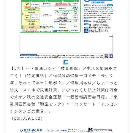
【3面】･･・健康レシピ「枝豆豆腐」／生活習慣病を防
ごう！（特定健診）／保健師の健康一口メモ「長引く
咳、それって本当に風邪？」／健康掲示板／ちょこっと
防災「スマホで災害対策」／ひったくり防止対策は万全
ですか／秋の交通安全運動「一般運転講習会日程」／東
淀川区民会館『和室でレクチャーコンサート「アルゼン
チンタンゴの世界」』
（pdf,839.1KB）