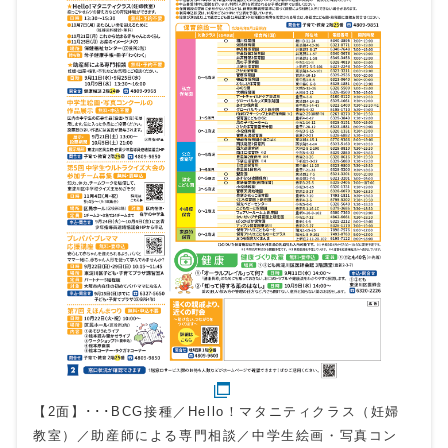
【2面】･･･BCG接種／Hello！マタニティクラス（妊婦
教室）／助産師による専門相談／中学生絵画・写真コン