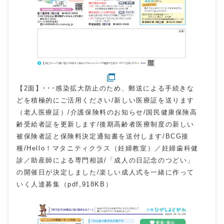
【2面】･･･感染拡大防止のため、郵送による手続きな
どを積極的にご活用ください/新しい医療証を送ります
（老人医療証）/介護保険料のお知らせ/国民健康保険高
齢受給者証を更新します/後期高齢者医療制度の新しい
被保険者証と保険料決定通知書を送付します/BCG接
種/Hello！マタニティクラス（妊婦教室）／妊婦歯科健
診／助産師による専門相談/「成人の日記念のつどい」
の開催日が決定しました/楽しい成人式を一緒に作って
いく人達募集（pdf,918KB）