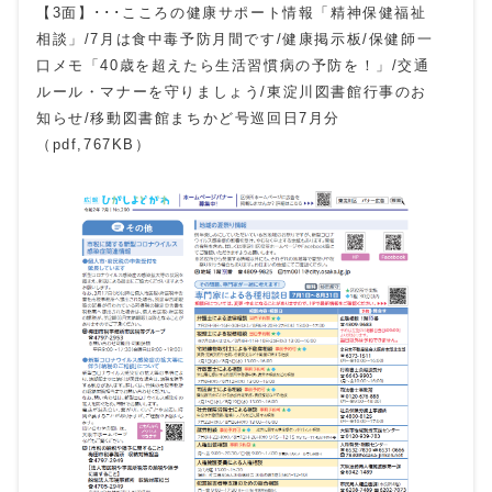
【3面】･･･こころの健康サポート情報「精神保健福祉
相談」/7月は食中毒予防月間です/健康掲示板/保健師一
口メモ「40歳を超えたら生活習慣病の予防を！」/交通
ルール・マナーを守りましょう/東淀川図書館行事のお
知らせ/移動図書館まちかど号巡回日7月分
（pdf,767KB）