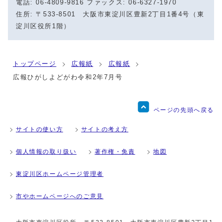
電話: 06-4809-9816 ファックス: 06-6327-1970
住所: 〒533-8501 大阪市東淀川区豊新2丁目1番4号（東
淀川区役所1階）
トップページ
広報紙
広報紙
広報ひがしよどがわ令和2年7月号
ページの先頭へ戻る
サイトの使い方
サイトの考え方
個人情報の取り扱い
著作権・免責
地図
東淀川区ホームページ管理者
市やホームページへのご意見