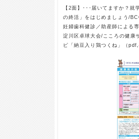
【2面】･･･届いてますか？就
の終活」をはじめましょう/BC
妊婦歯科健診／助産師による専
淀川区卓球大会/こころの健康
ピ「納豆入り鶏つくね」（pdf,