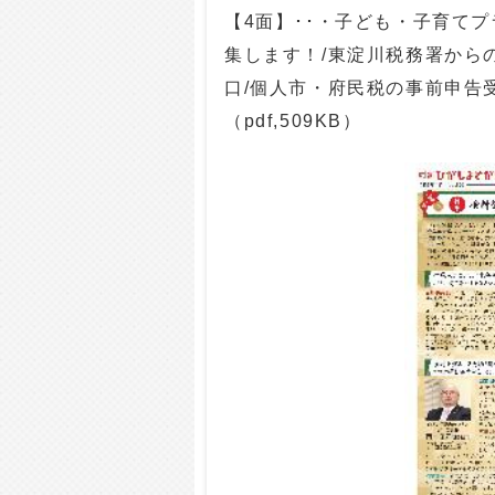
【4面】･･・子ども・子育て
集します！/東淀川税務署から
口/個人市・府民税の事前申告
（pdf,509KB）