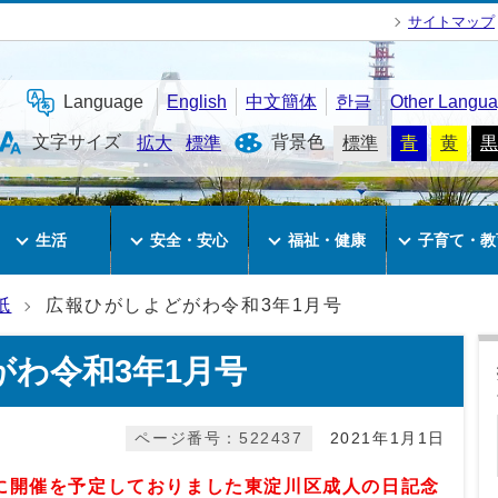
サイトマップ
Language
English
中文簡体
한글
Other Langu
文字サイズ
背景色
拡大
標準
標準
青
黄
黒
生活
安全・安心
福祉・健康
子育て・教
紙
広報ひがしよどがわ令和3年1月号
わ令和3年1月号
ページ番号：522437
2021年1月1日
に開催を予定しておりました東淀川区成人の日記念