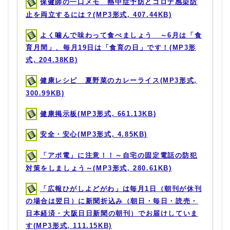
保健師の一口メモ 熱中症予防とコロナ感染防
止を両立するには？(MP3形式, 407.44KB)
よく噛んで味わって食べましょう ～6月は「食
育月間」、毎月19日は「食育の日」です！(MP3形
式, 204.38KB)
健康レシピ 夏野菜のカレーライス(MP3形式,
300.99KB)
健康掲示板(MP3形式, 661.13KB)
安全・安心(MP3形式, 4.85KB)
「アポ電」に注意！！～自宅の固定電話の防犯
対策をしましょう～(MP3形式, 280.61KB)
「広報ひがしよどがわ」は毎月1日（朝刊が休刊
の場合は翌日）に新聞折込み（朝日・毎日・読売・
日本経済・大阪日日新聞の朝刊）でお届けしていま
す(MP3形式, 111.15KB)