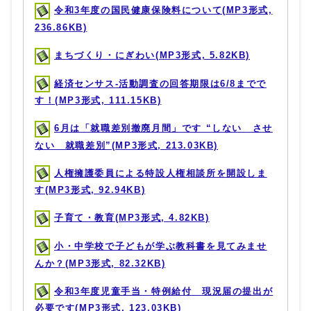
令和3年度の国民健康保険料について(MP3形式,
236.86KB)
まちづくり・にぎわい(MP3形式, 5.82KB)
経済センサス-活動調査の回答期限は6/8までで
す！(MP3形式, 111.15KB)
6月は「就職差別撤廃月間」です “しない させ
ない 就職差別”(MP3形式, 213.03KB)
人権擁護委員による特設人権相談所を開設しま
す(MP3形式, 92.94KB)
子育て・教育(MP3形式, 4.82KB)
小・中学校で子どもが学ぶ教科書を見てみませ
んか？(MP3形式, 82.32KB)
令和3年度児童手当・特例給付 現況届の提出が
必要です(MP3形式, 123.03KB)