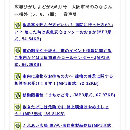
広報ひがしよどがわ6月号 大阪市民のみなさん
へ欄外（5、6、7面） 音声版
救急車を呼んだ方がいい？ 病院に行った方がい
い？ 迷った時は救急安心センターおおさか(MP3形
式, 54.54KB)
市の制度や手続き、市のイベント情報に関する
ご案内などは大阪市総合コールセンターへ(MP3形
式, 66.36KB)
市内に建物をお持ちの方へ 建物の修景に関する
相談をお受けします！(MP3形式, 72.12KB)
移動図書館「まちかど号」(MP3形式, 67.97KB)
歩きたばこは危険です 路上喫煙はやめましょ
う！(MP3形式, 89.84KB)
ふれあい広場 障がい者自主製品物販(MP3形式,