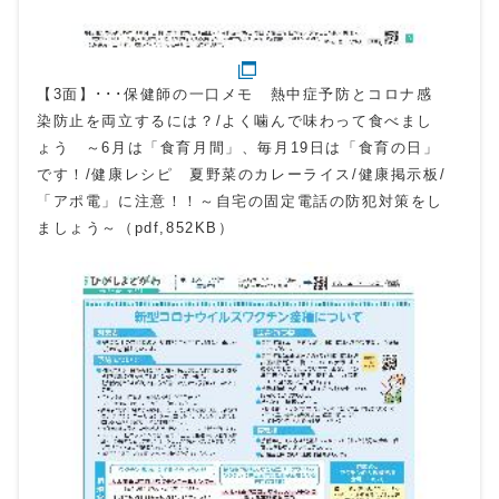
【3面】･･･保健師の一口メモ 熱中症予防とコロナ感
染防止を両立するには？/よく噛んで味わって食べまし
ょう ～6月は「食育月間」、毎月19日は「食育の日」
です！/健康レシピ 夏野菜のカレーライス/健康掲示板/
「アポ電」に注意！！～自宅の固定電話の防犯対策をし
ましょう～（pdf,852KB）