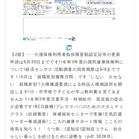
【2面】･･･介護保険利用者負担限度額認定証等の更新
申請は6月30日までです!/令和3年度の国民健康保険料に
ついて/経済センサス-活動調査の回答期限は6/8までで
す！/6月は「就職差別撤廃月間」です “しない させな
い 就職差別”/人権擁護委員による特設人権相談所を開
設します/小・中学校で子どもが学ぶ教科書を見てみま
せんか？/令和3年度児童手当・特例給付 現況届の提出
が必要です/BCG接種/プレママパパのためのマタニティ
クラス（妊婦教室） 保健福祉センターで実施/元気応援
リーダー養成講座/こころの健康サポート情報 こころの
病気を知ろう！「うつ病」/認知症/認知症コラム 自分
らしい暮らしを続けるために診断を（pdf,383KB）