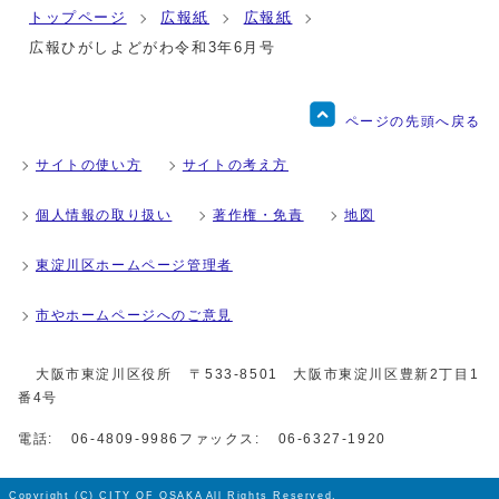
トップページ
広報紙
広報紙
広報ひがしよどがわ令和3年6月号
ページの先頭へ戻る
サイトの使い方
サイトの考え方
個人情報の取り扱い
著作権・免責
地図
東淀川区ホームページ管理者
市やホームページへのご意見
大阪市東淀川区役所
〒533-8501 大阪市東淀川区豊新2丁目1
番4号
電話:
06-4809-9986
ファックス:
06-6327-1920
Copyright (C) CITY OF OSAKA All Rights Reserved.