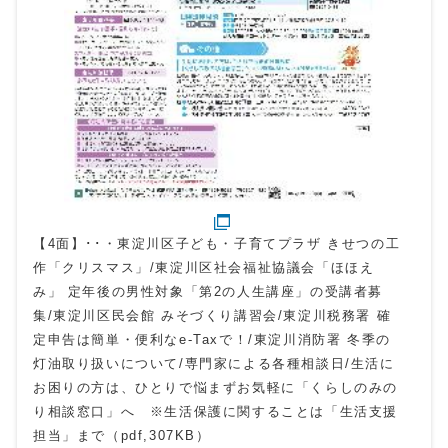
【4面】･･・東淀川区子ども・子育てプラザ きせつの工
作「クリスマス」/東淀川区社会福祉協議会「ほほえ
み」 定年後の男性対象「第2の人生講座」の受講者募
集/東淀川区民会館 みそづくり講習会/東淀川税務署 確
定申告は簡単・便利なe-Taxで！/東淀川消防署 冬季の
灯油取り扱いについて/専門家による各種相談日/生活に
お困りの方は、ひとりで悩まずお気軽に「くらしのみの
り相談窓口」へ ※生活保護に関することは「生活支援
担当」まで（pdf,307KB）