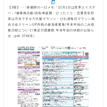
【3面】･･･保健師の一口メモ「12月1日は世界エイズデ
ー」/健康掲示板/自転車盗難・ひったくり・交通安全対
策は万全ですか?/大阪マラソン・びわ湖毎日マラソン統
合大会クリーンUP作戦の参加者募集/年末年始のごみ収
集日程について/東淀川図書館 年末年始の休館のお知ら
せ（pdf,376KB）