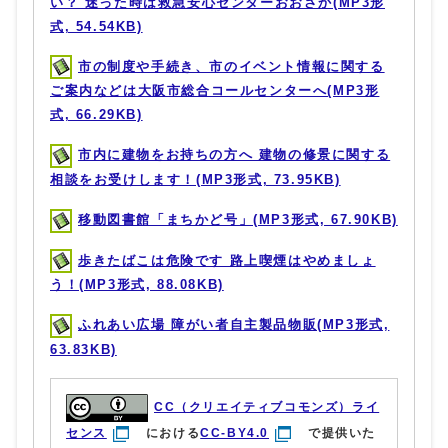
い？ 迷った時は救急安心センターおおさか(MP3形
式, 54.54KB)
市の制度や手続き、市のイベント情報に関する
ご案内などは大阪市総合コールセンターへ(MP3形
式, 66.29KB)
市内に建物をお持ちの方へ 建物の修景に関する
相談をお受けします！(MP3形式, 73.95KB)
移動図書館「まちかど号」(MP3形式, 67.90KB)
歩きたばこは危険です 路上喫煙はやめましょ
う！(MP3形式, 88.08KB)
ふれあい広場 障がい者自主製品物販(MP3形式,
63.83KB)
CC（クリエイティブコモンズ）ライ
センス
における
CC-BY4.0
で提供いた