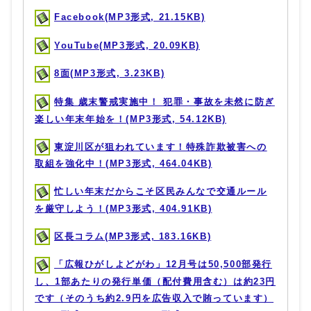
Facebook(MP3形式, 21.15KB)
YouTube(MP3形式, 20.09KB)
8面(MP3形式, 3.23KB)
特集 歳末警戒実施中！ 犯罪・事故を未然に防ぎ
楽しい年末年始を！(MP3形式, 54.12KB)
東淀川区が狙われています！特殊詐欺被害への
取組を強化中！(MP3形式, 464.04KB)
忙しい年末だからこそ区民みんなで交通ルール
を厳守しよう！(MP3形式, 404.91KB)
区長コラム(MP3形式, 183.16KB)
「広報ひがしよどがわ」12月号は50,500部発行
し、1部あたりの発行単価（配付費用含む）は約23円
です（そのうち約2.9円を広告収入で賄っています）