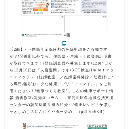
【2面】･･･国民年金保険料の免除申請をご存知です
か？/区役所以外でも、住民票・戸籍・印鑑登録証明書
が取得できます！/登録調査員を募集します/12月4日か
ら12月10日は「人権週間」です/BCG検査/Hello！マタ
ニティクラス（妊婦教室）／妊婦歯科健診／助産師によ
る専門相談/おトクな健康アプリ「アスマイル」をご利
用ください！/健康づくり教室/こころの健康サポート情
報 酒害教室/認知症コラム ～東淀川区各地域包括支援
センターの認知症取り組み紹介～/健康レシピ「かぼち
ゃとしめじのにんにくバター炒め」（pdf,656KB）