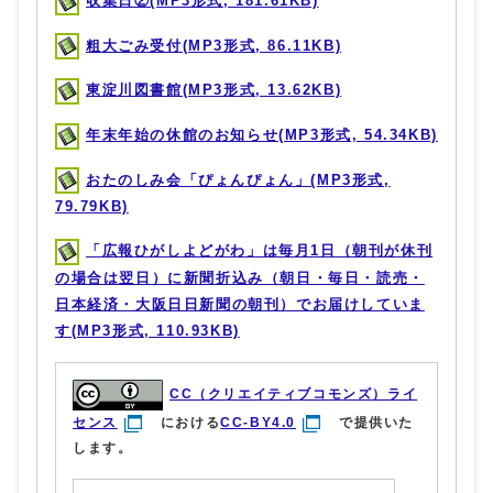
収集日②(MP3形式, 181.61KB)
粗大ごみ受付(MP3形式, 86.11KB)
東淀川図書館(MP3形式, 13.62KB)
年末年始の休館のお知らせ(MP3形式, 54.34KB)
おたのしみ会「ぴょんぴょん」(MP3形式,
79.79KB)
「広報ひがしよどがわ」は毎月1日（朝刊が休刊
の場合は翌日）に新聞折込み（朝日・毎日・読売・
日本経済・大阪日日新聞の朝刊）でお届けしていま
す(MP3形式, 110.93KB)
CC（クリエイティブコモンズ）ライ
センス
における
CC-BY4.0
で提供いた
します。