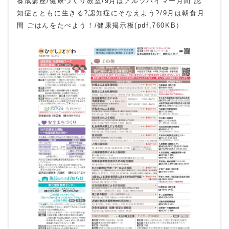
養成講座/健康づくり教室/9月はアルツハイマー月間 認
知症とともに生きる?認知症にそなえよう?/9月は朝食月
間 ごはんをたべよう！/健康掲示板(pdf,760KB）