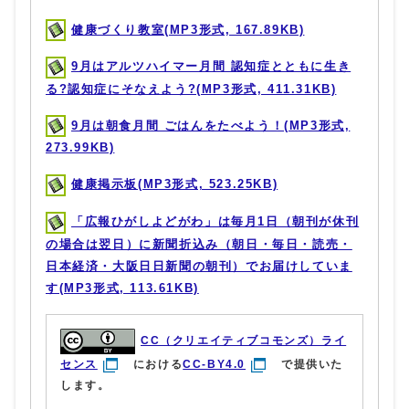
健康づくり教室(MP3形式, 167.89KB)
9月はアルツハイマー月間 認知症とともに生き
る?認知症にそなえよう?(MP3形式, 411.31KB)
9月は朝食月間 ごはんをたべよう！(MP3形式,
273.99KB)
健康掲示板(MP3形式, 523.25KB)
「広報ひがしよどがわ」は毎月1日（朝刊が休刊
の場合は翌日）に新聞折込み（朝日・毎日・読売・
日本経済・大阪日日新聞の朝刊）でお届けしていま
す(MP3形式, 113.61KB)
CC（クリエイティブコモンズ）ライ
センス
における
CC-BY4.0
で提供いた
します。