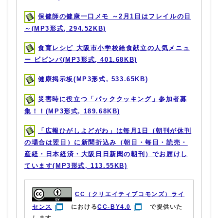
保健師の健康一口メモ ～2月1日はフレイルの日
～(MP3形式, 294.52KB)
食育レシピ 大阪市小学校給食献立の人気メニュ
ー ビビンバ(MP3形式, 401.68KB)
健康掲示板(MP3形式, 533.65KB)
災害時に役立つ「パッククッキング」参加者募
集！！(MP3形式, 189.68KB)
「広報ひがしよどがわ」は毎月1日（朝刊が休刊
の場合は翌日）に新聞折込み（朝日・毎日・読売・
産経・日本経済・大阪日日新聞の朝刊）でお届けし
ています(MP3形式, 113.55KB)
CC（クリエイティブコモンズ）ライ
センス
における
CC-BY4.0
で提供いた
します。