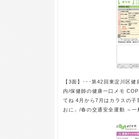
【3面】･･･第42回東淀川区
内/保健師の健康一口メモ CO
てね 4月から7月はカラスの
おに」/春の交通安全運動 ～一般