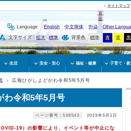
サイトマップ
Language
English
中文簡体
한글
Other Langu
文字サイズ
背景色
拡大
標準
標準
青
黄
黒
生活
安全・安心
福祉・健康
子育て・教
紙
広報ひがしよどがわ令和5年5月号
わ令和5年5月号
ページ番号：598543
2023年5月1日
VID‐19）の影響により
、イベント等が中止にな