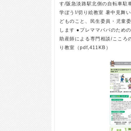
す/阪急淡路駅北側の自転車駐
学ぼう!/切り絵教室 暑中見
どものこと、民生委員・児童委
します ●プレママパパのため
助産師による専門相談/こころ
り教室（pdf,411KB）