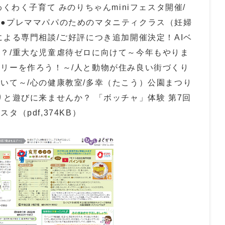
わくわく子育て みのりちゃんminiフェスタ開催/
●プレママパパのためのマタニティクラス（妊婦
による専門相談/ご好評につき追加開催決定！AIベ
？/重大な児童虐待ゼロに向けて～今年もやりま
リーを作ろう！～/人と動物が住み良い街づくり
いて～/心の健康教室/多幸（たこう）公園まつり
りと遊びに来ませんか？ 「ボッチャ」体験 第7回
（pdf,374KB）