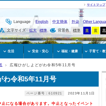
サイトマップ
Language
English
中文簡体
한글
Other Langu
文字サイズ
背景色
拡大
標準
標準
青
黄
黒
生活
安全・安心
福祉・健康
子育て・教
紙
広報ひがしよどがわ令和5年11月号
わ令和5年11月号
ページ番号：610921
2023年11月1日
中止になる場合があります。
中止となったイベント