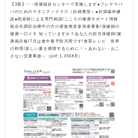
【3面】･･･保健福祉センターで実施します●プレママパ
パのためのマタニティクラス（妊婦教室）●妊婦歯科健
診●助産師による専門相談/こころの健康サポート情報
統合失調症治療中の方の家族教室参加者募集/保健師の
健康一口メモ 知っていますか？あなたの担当保健師/健
康掲示板/7月は食中毒予防月間です/食育レシピ 世界
の料理/楽しい夏を満喫するために！～あわない・おこ
さない交通事故～（pdf,1,356KB）