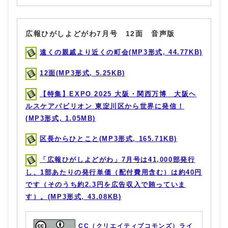
広報ひがしよどがわ7月号 12面 音声版
遠くの親戚より近くの町会(MP3形式, 44.77KB)
12面(MP3形式, 5.25KB)
【特集】EXPO 2025 大阪・関西万博 大阪ヘ
ルスケアパビリオン 東淀川区から世界に発信！
(MP3形式, 1.05MB)
区長からひとこと(MP3形式, 165.71KB)
「広報ひがしよどがわ」7月号は41,000部発行
し、1部あたりの発行単価（配付費用含む）は約40円
です（そのうち約2.3円を広告収入で賄っていま
す）。(MP3形式, 43.08KB)
CC（クリエイティブコモンズ）ライ