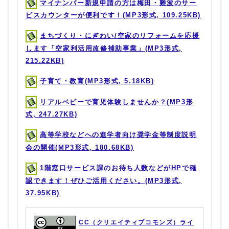
マイナンバー新規申請の方は梅田・難波のサー
ビスカウンターが便利です！(MP3形式, 109.25KB)
まちづくり・にぎわい/空家のリフォームを応援
します「空家利活用改修補助事業」(MP3形式,
215.22KB)
子育て・教育(MP3形式, 5.18KB)
リアルベビーで育児体験しませんか？(MP3形
式, 247.27KB)
高等学校などへの進学者向け奨学金等制度説明
会の開催(MP3形式, 180.68KB)
1階窓口サービス課のお待ち人数などがHPで確
認できます！ぜひご活用ください。(MP3形式,
37.95KB)
CC（クリエイティブコモンズ）ライ