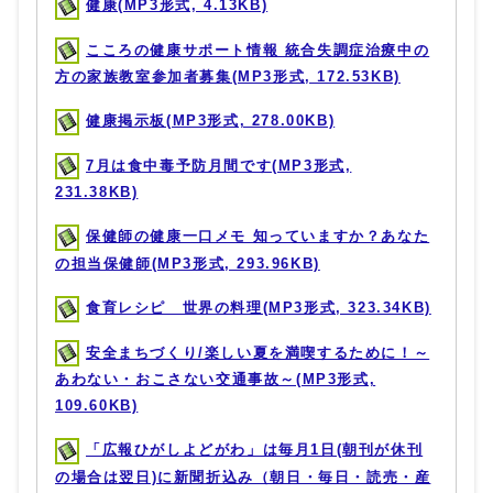
健康(MP3形式, 4.13KB)
こころの健康サポート情報 統合失調症治療中の
方の家族教室参加者募集(MP3形式, 172.53KB)
健康掲示板(MP3形式, 278.00KB)
7月は食中毒予防月間です(MP3形式,
231.38KB)
保健師の健康一口メモ 知っていますか？あなた
の担当保健師(MP3形式, 293.96KB)
食育レシピ 世界の料理(MP3形式, 323.34KB)
安全まちづくり/楽しい夏を満喫するために！～
あわない・おこさない交通事故～(MP3形式,
109.60KB)
「広報ひがしよどがわ」は毎月1日(朝刊が休刊
の場合は翌日)に新聞折込み（朝日・毎日・読売・産