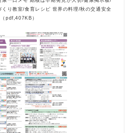
健康一口メモ 結核は早期発見が大切/健康掲示板/
づくり教室/食育レシピ 世界の料理/秋の交通安全
df,407KB）