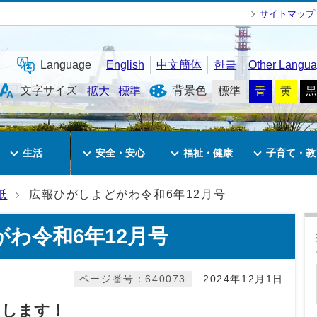
サイトマップ
Language
English
中文簡体
한글
Other Langu
文字サイズ
背景色
拡大
標準
標準
青
黄
黒
生活
安全・安心
福祉・健康
子育て・教
紙
広報ひがしよどがわ令和6年12月号
わ令和6年12月号
ページ番号：640073
2024年12月1日
けします！