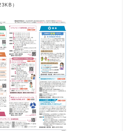
23KB）