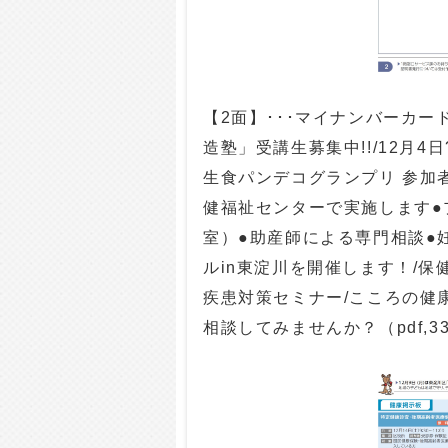
【2面】･･･マイナンバーカ
造塾」受講生募集中!!/12月4
生食パンデコグランプリ 参加
健福祉センターで実施します●
室）●助産師による専門相談●
ルin東淀川を開催します！/保
疾患対策セミナー/こころの健
相談してみませんか？（pdf,33