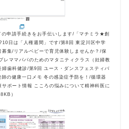
ードの申請手続きをお手伝いします/「マチミラ★創
日?10日は「人権週間」です/第8回 東淀川区中学
者募集/リアルベビーで育児体験しませんか？/保
プレママパパのためのマタニティクラス（妊婦教
妊婦歯科健診/第9回 ユース・ダンスフェスティバ
健師の健康一口メモ 冬の感染症予防を！/循環器
康サポート情報 こころの悩みについて精神科医に
8KB）