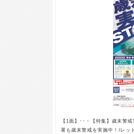
【1面】･･・【特集】歳末警戒
署も歳末警戒を実施中！/レッ