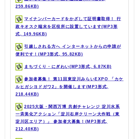
259.86KB)
マイナンバーカードをかざして証明書取得！ 行
政キオスク端末を区役所に設置しています(MP3形
式, 149.96KB)
引越しされる方へ インターネットからの申請が
便利です！(MP3形式, 95.82KB)
まちづくり・にぎわい(MP3形式, 6.87KB)
参加者募集！ 第11回東淀川みらいEXPO 「カケ
ルヒガシヨドガワ2」を開催します(MP3形式,
218.44KB)
2025大阪・関西万博 共創チャレンジ 淀川水系
一斉美化アクション「淀川右岸クリーン大作戦（東
淀川区エリア）」 参加者大募集！(MP3形式,
212.40KB)