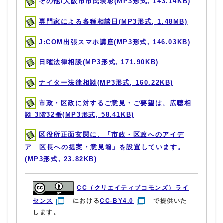
その他/大阪市市民表彰(MP3形式, 143.14KB)
専門家による各種相談日(MP3形式, 1.48MB)
J:COM出張スマホ講座(MP3形式, 146.03KB)
日曜法律相談(MP3形式, 171.90KB)
ナイター法律相談(MP3形式, 160.22KB)
市政・区政に対するご意見・ご要望は、広聴相
談 3階32番(MP3形式, 58.41KB)
区役所正面玄関に、「市政・区政へのアイデ
ア 区長への提案・意見箱」を設置しています。
(MP3形式, 23.82KB)
CC（クリエイティブコモンズ）ライ
センス
における
CC-BY4.0
で提供いた
します。