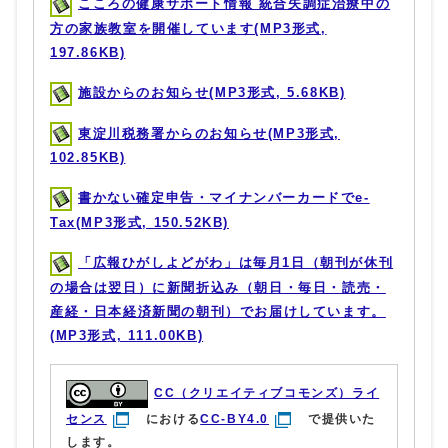
こころの健康サポート情報 統合失調症治療中の
方の家族教室を開催しています(MP3形式,
197.86KB)
施設からのお知らせ(MP3形式, 5.68KB)
東淀川税務署からのお知らせ(MP3形式,
102.85KB)
書かない確定申告・マイナンバーカードでe-
Tax(MP3形式, 150.52KB)
「広報ひがしよどがわ」は毎月1日（朝刊が休刊
の場合は翌日）に新聞折込み（朝日・毎日・読売・
産経・日本経済新聞の朝刊）でお届けしています。
(MP3形式, 111.00KB)
CC（クリエイティブコモンズ）ライ
センス
における
CC-BY4.0
で提供いた
します。