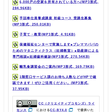
6,000戸の空家を所有されている方へ(MP3形式,
284.96KB)
手話奉仕員養成講座 初級コース 受講生募集
(MP3形式, 250.01KB)
子育て・教育(MP3形式, 4.91KB)
保健福祉センターで実施します●プレママパパの
ためのマタニティクラス（妊婦教室）●助産師による
専門相談●妊婦歯科健診(MP3形式, 270.54KB)
離乳食講習会のご案内(MP3形式, 169.79KB)
1階窓口サービス課のお待ち人数などがHPで確
認できます！ぜひご活用ください。(MP3形式,
37.95KB)
CC（クリエイティブコモンズ）ライ
センス
における
CC-BY4.0
で提供いた