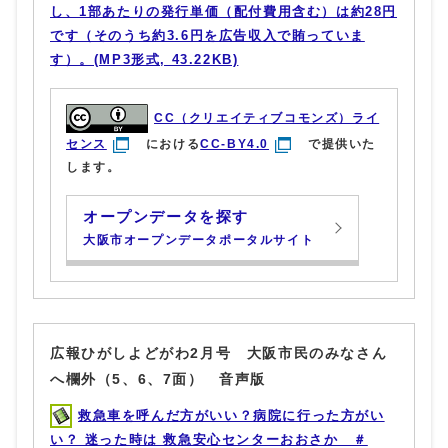
し、1部あたりの発行単価（配付費用含む）は約28円
です（そのうち約3.6円を広告収入で賄っていま
す）。(MP3形式, 43.22KB)
CC（クリエイティブコモンズ）ライ
センス
における
CC-BY4.0
で提供いた
します。
オープンデータを探す
大阪市オープンデータポータルサイト
広報ひがしよどがわ2月号 大阪市民のみなさん
へ欄外（5、6、7面） 音声版
救急車を呼んだ方がいい？病院に行った方がい
い？ 迷った時は 救急安心センターおおさか ＃