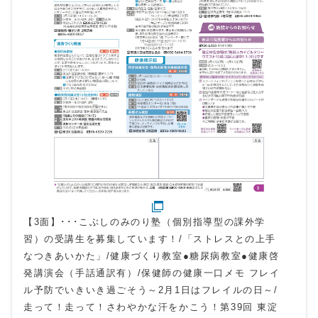
【3面】･･･こぶしのみのり塾（個別指導型の課外学
習）の受講生を募集しています！/「ストレスとの上手
なつきあいかた」/健康づくり教室●糖尿病教室●健康啓
発講演会（手話通訳有）/保健師の健康一口メモ フレイ
ル予防でいきいき過ごそう～2月1日はフレイルの日～/
走って！走って！さわやかな汗をかこう！第39回 東淀