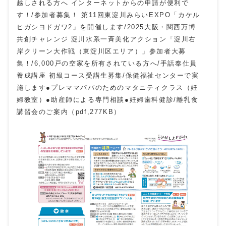
越しされる方へ インターネットからの申請が便利で
す！/参加者募集！ 第11回東淀川みらいEXPO「カケル
ヒガシヨドガワ2」を開催します/2025大阪・関西万博
共創チャレンジ 淀川水系一斉美化アクション「淀川右
岸クリーン大作戦（東淀川区エリア）」参加者大募
集！/6,000戸の空家を所有されている方へ/手話奉仕員
養成講座 初級コース受講生募集/保健福祉センターで実
施します●プレママパパのためのマタニティクラス（妊
婦教室）●助産師による専門相談●妊婦歯科健診/離乳食
講習会のご案内（pdf,277KB）