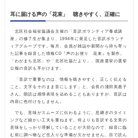
耳に届ける声の「花束」 聴きやすく、正確に
北区社会福祉協議会主催の「音訳ボランティア養成講
座」の修了生が集まり、1994年に発足した音訳ボランテ
ィアグループです。毎月、会員が雑誌や新聞から持ち寄っ
た記事を録音した情報CD『声のお便り 花束』を製作。
「わがまち北区」や「北区社協だより」、国政選挙の選挙
公報の音訳も手がけます。
「音訳で重要なのは、情報を聴きやすく、正しく伝える
こと。文字をそのまま音にします」と、会長の淺田美惠子
さん。朗読は感情表現を込めることもありますが、音訳は
内容に色付けをしません。
でも、意味がスムーズに伝わるように、息継ぎのタイミ
ングなど細かい工夫を重ねます。何よりも音訳する文章の
意味をしっかり理解していることが大切なので、録音に臨
む前に調べ物など念入りな準備が欠かせません。目で読ん