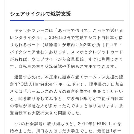
シェアサイクルで就労支援
キャッチフレーズは「あっちで借りて、こっちで返せる
レンタサイクル」。30分150円で電動アシスト自転車が借
りられるポート（駐輪場）が市内に約230か所（ドコモ・
バイクシェア含む）あります。スマホとクレジットカード
があれば、ウェブサイトから会員登録、すぐに利用できま
す。自転車の空き状況確認や予約もスマホでできます。
運営するのは、本庄東に拠点を置くホームレス支援の認
定NPO法人Homedoor（ホームドア）。理事長の川口加奈
さんは「ホームレスの人々の得意分野で仕事をつくりたい
と、聞き取りをしてみると、空き缶回収などで使う自転車
の修理が得意な人が多かったんです」と振り返ります。放
置自転車も大阪の大きな問題でした。
2つの社会課題に取り組もうと、2012年にHUBchariを
始めました。川口さんはまだ大学生でした。最初は1ポー