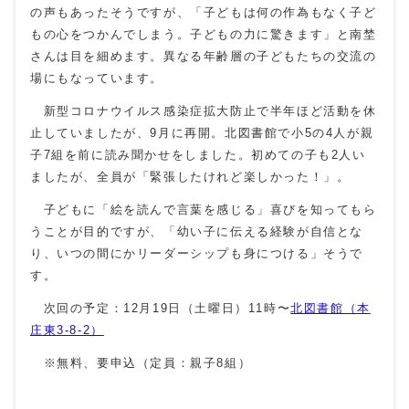
の声もあったそうですが、「子どもは何の作為もなく子ど
もの心をつかんでしまう。子どもの力に驚きます」と南埜
さんは目を細めます。異なる年齢層の子どもたちの交流の
場にもなっています。
新型コロナウイルス感染症拡大防止で半年ほど活動を休
止していましたが、9月に再開。北図書館で小5の4人が親
子7組を前に読み聞かせをしました。初めての子も2人い
ましたが、全員が「緊張したけれど楽しかった！」。
子どもに「絵を読んで言葉を感じる」喜びを知ってもら
うことが目的ですが、「幼い子に伝える経験が自信とな
り、いつの間にかリーダーシップも身につける」そうで
す。
次回の予定：12月19日（土曜日）11時〜
北図書館（本
庄東3-8-2）
※無料、要申込（定員：親子8組）