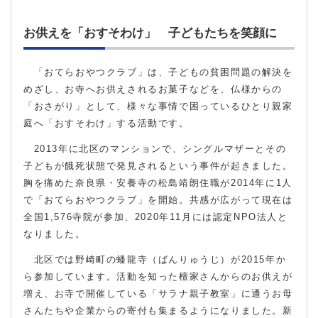
お供えを「おすそわけ」 子どもたちを笑顔に
「おてらおやつクラブ」は、子どもの貧困問題の解決を
めざし、お寺へお供えされるお菓子などを、仏様からの
「おさがり」として、様々な事情で困っているひとり親家
庭へ「おすそわけ」する活動です。
2013年に北区のマンションで、シングルマザーとその
子どもが餓死状態で発見されるという事件が起きました。
胸を痛めた奈良県・安養寺の松島靖朗住職が2014年に1人
で「おてらおやつクラブ」を開始。共感が広がって現在は
全国1,576寺院が参加、2020年11月には認定NPO法人と
なりました。
北区では野崎町の蟠龍寺（ばんりゅうじ）が2015年か
ら参加しています。活動を知った檀家さんからのお供えが
増え、お寺で開催している「サラナ親子教室」に通うお母
さんたちや企業からの寄付も集まるようになりました。新