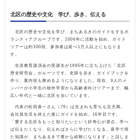
北区の歴史や文化 学び、歩き、伝える
北区の歴史や文化を学び、まちあるきのガイドをするボ
ランティアグループです。2006年に活動を始め、ガイド
ツアーは約300回、参加者は延べ1万人以上にもなりま
す。
生涯教育講演会の受講生が1995年に立ち上げた「北区
歴史研究会」がルーツです。史跡を歩き、ガイドブックを
作り、案内役も務めるようになりました。現在、9人のメ
ンバーが小学生の校外学習から高齢者向けツアーまで、幅
広い年代と一緒に北区を歩いています。
代表の松田眞一さん（79）は生まれも育ちも北天満。
会社員生活を終えた後にガイドを始め、16年目です。
「愛する北区をもっと知りたいという好奇心が原点。学べ
ば伝えたくなり、伝えればさらに学びたくなる。座学で得
た知識が、まちあるきで豊かな経験になります」と話しま