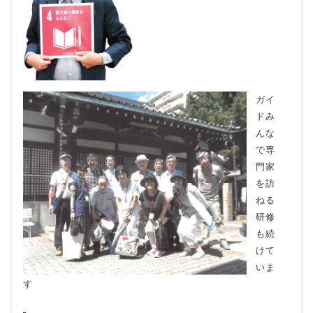
ガイ
ドみ
んな
で専
門家
を訪
ねる
研修
も続
けて
いま
す