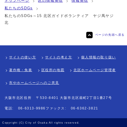
トップページ
区の情報発信
情報発信
私たちのSDGs
私たちのSDGs～15 北区ガイドボランティア ヤジ馬ヤジ
北
ページの先頭へ戻る
サイトの使い方
サイトの考え方
個人情報の取り扱い
著作権・免責
区役所の地図
北区ホームページ管理者
市やホームページへのご意見
大阪市北区役所
〒530-8401 大阪市北区扇町2丁目1番27号
電話:
06-6313-9986
ファックス:
06-6362-3821
Copyright (C) City of Osaka All rights reserved.