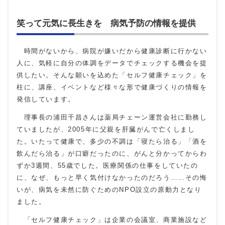
笑って元気に長生きを 病気予防の情報を提供
時間がないから、病院が嫌いだから健康診断に行かない
人に、気軽に自分の体調をデータでチェックする機会を提
供したい。そんな願いを込めた「セルフ健康チェック」を
柱に、講座、イベントなど様々な形で健康づくりの情報を
発信しています。
理事長の浦田千昌さんは薬局チェーン運営会社に勤務し
ていましたが、2005年に父親を肝臓がんで亡くしまし
た。いたって健康で、多少の不調は「寝たら治る」「酒を
飲んだら治る」が口癖だったのに、がんと分かってからわ
ずか3週間、55歳でした。医療関係の仕事をしていたの
に、なぜ、もっと早く気付けなかったのだろう……その悔
いが、病気を未然に防ぐためのNPO設立の原動力となり
ました。
「セルフ健康チェック」は企業の会議室、商業施設など