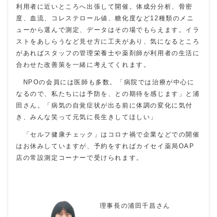
利用者に近いところへ出張して開催。体成分分析、骨密
度、血流、コレステロール値、糖化度など12種類のメニ
ューから選んで測定、データはその場でもらえます。イラ
ストをあしらうなど見せ方に工夫があり、気になるところ
があればスタッフの管理栄養士や薬剤師が利用者の生活に
合わせた改善策を一緒に考えてくれます。
NPOの会員には医師も多数。「病院では治療が中心に
なるので、私たちには予防を、との期待を感じます」と浦
田さん。「病気の自覚症状が出る前に体調の変化に気付
き、みんな笑って元気に長生きしてほしい」
「セルフ健康チェック」はコロナ禍で企業などでの開催
はお休みしていますが、予約をすればカイセイ薬局OAP
店の常設測定コーナーで受けられます。
理事長の浦田千昌さん