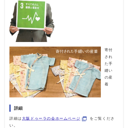
寄付
され
た手
縫い
の産
着
詳細
詳細は
大阪ドゥーラの会ホームページ
をご覧くださ
い。