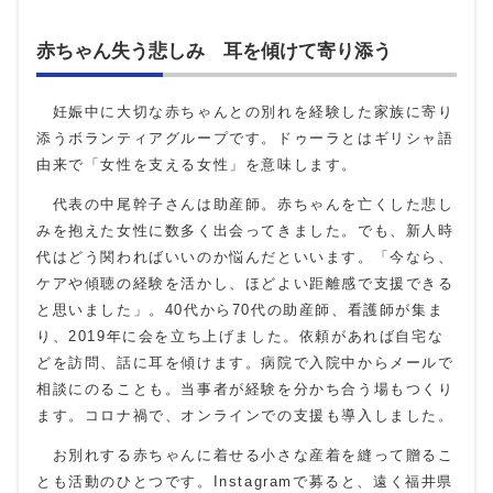
赤ちゃん失う悲しみ 耳を傾けて寄り添う
妊娠中に大切な赤ちゃんとの別れを経験した家族に寄り
添うボランティアグループです。ドゥーラとはギリシャ語
由来で「女性を支える女性」を意味します。
代表の中尾幹子さんは助産師。赤ちゃんを亡くした悲し
みを抱えた女性に数多く出会ってきました。でも、新人時
代はどう関わればいいのか悩んだといいます。「今なら、
ケアや傾聴の経験を活かし、ほどよい距離感で支援できる
と思いました」。40代から70代の助産師、看護師が集ま
り、2019年に会を立ち上げました。依頼があれば自宅な
どを訪問、話に耳を傾けます。病院で入院中からメールで
相談にのることも。当事者が経験を分かち合う場もつくり
ます。コロナ禍で、オンラインでの支援も導入しました。
お別れする赤ちゃんに着せる小さな産着を縫って贈るこ
とも活動のひとつです。Instagramで募ると、遠く福井県