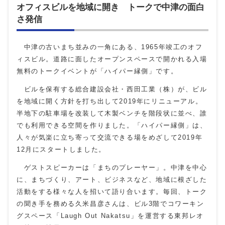
オフィスビルを地域に開き トークで中津の面白
さ発信
中津の古いまち並みの一角にある、1965年竣工のオフ
ィスビル。道路に面したオープンスペースで開かれる入場
無料のトークイベントが「ハイパー縁側」です。
ビルを保有する総合建設会社・西田工業（株）が、ビル
を地域に開く方針を打ち出して2019年にリニューアル。
半地下の駐車場を改装して木製ベンチを階段状に並べ、誰
でも利用できる空間を作りました。「ハイパー縁側」は、
人々が気楽に立ち寄って交流できる場をめざして2019年
12月にスタートしました。
ゲストスピーカーは「まちのプレーヤー」。中津を中心
に、まちづくり、アート、ビジネスなど、地域に根ざした
活動をする様々な人を招いて語り合います。毎回、トーク
の聞き手を務める久米昌彦さんは、ビル3階でコワーキン
グスペース「Laugh Out Nakatsu」を運営する東邦レオ