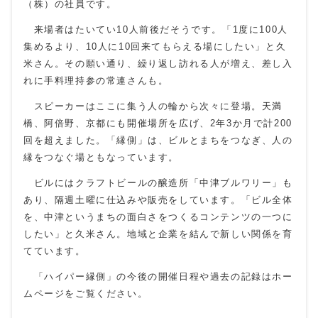
（株）の社員です。
来場者はたいてい10人前後だそうです。「1度に100人
集めるより、10人に10回来てもらえる場にしたい」と久
米さん。その願い通り、繰り返し訪れる人が増え、差し入
れに手料理持参の常連さんも。
スピーカーはここに集う人の輪から次々に登場。天満
橋、阿倍野、京都にも開催場所を広げ、2年3か月で計200
回を超えました。「縁側」は、ビルとまちをつなぎ、人の
縁をつなぐ場ともなっています。
ビルにはクラフトビールの醸造所「中津ブルワリー」も
あり、隔週土曜に仕込みや販売をしています。「ビル全体
を、中津というまちの面白さをつくるコンテンツの一つに
したい」と久米さん。地域と企業を結んで新しい関係を育
てています。
「ハイパー縁側」の今後の開催日程や過去の記録はホー
ムページをご覧ください。