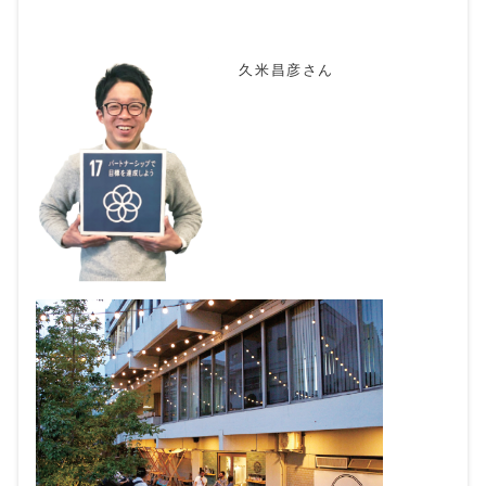
久米昌彦さん