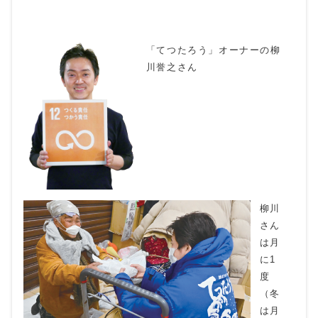
「てつたろう」オーナーの柳
川誉之さん
柳川
さん
は月
に1
度
（冬
は月