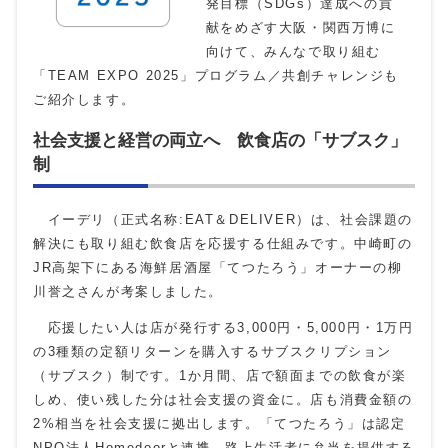
発目標（SDGs）達成への貢
献をめざす大阪・関西万博に
向けて、みんなで取り組む
「TEAM EXPO 2025」プログラム／共創チャレンジも
ご紹介します。
社会支援と経営の両立へ 飲食店の「サブスク」
制
イーデリ（正式名称:EAT＆DELIVER）は、社会課題の
解決にも取り組む飲食店を応援する仕組みです。中崎町の
JR高架下にある海鮮居酒屋「てつたろう」オーナーの柳
川誉之さんが考案しました。
応援したい人は店が発行する3,000円・5,000円・1万円
の3種類の定額リターンを購入するサブスクリプション
（サブスク）制です。1か月間、店で額面までの飲食が楽
しめ、使い残した分は社会支援の資金に。店も消費金額の
2%相当を社会支援に拠出します。「てつたろう」は認定
NPO法人Homedoorと連携、路上生活者に弁当を提供する