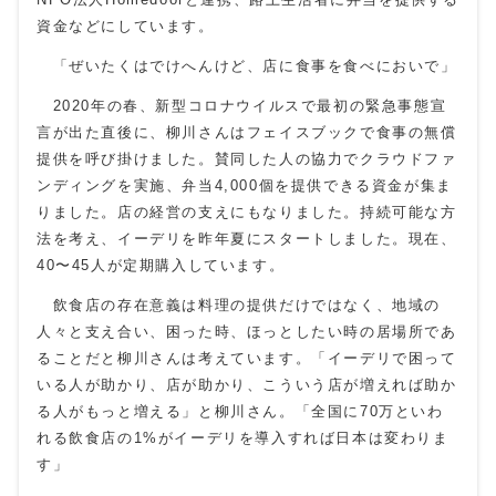
資金などにしています。
「ぜいたくはでけへんけど、店に食事を食べにおいで」
2020年の春、新型コロナウイルスで最初の緊急事態宣
言が出た直後に、柳川さんはフェイスブックで食事の無償
提供を呼び掛けました。賛同した人の協力でクラウドファ
ンディングを実施、弁当4,000個を提供できる資金が集ま
りました。店の経営の支えにもなりました。持続可能な方
法を考え、イーデリを昨年夏にスタートしました。現在、
40〜45人が定期購入しています。
飲食店の存在意義は料理の提供だけではなく、地域の
人々と支え合い、困った時、ほっとしたい時の居場所であ
ることだと柳川さんは考えています。「イーデリで困って
いる人が助かり、店が助かり、こういう店が増えれば助か
る人がもっと増える」と柳川さん。「全国に70万といわ
れる飲食店の1%がイーデリを導入すれば日本は変わりま
す」