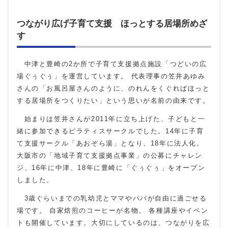
つながり広げ子育て支援 ほっとする居場所めざ
す
中津と豊崎の2か所で子育て支援拠点施設「つどいの広
場ぐぅぐぅ」を運営しています。 代表理事の笠井あゆみ
さんの「お風呂屋さんのように、のれんをくぐればほっと
する居場所をつくりたい」という思いが名前の由来です。
始まりは笠井さんが2011年に立ち上げた、子どもと一
緒に参加できるピラティスサークルでした。14年に子育
て支援サークル「あおぞら湯」となり、18年に法人化。
大阪市の「地域子育て支援拠点事業」の公募にチャレン
ジ、16年に中津、18年に豊崎に「ぐぅぐぅ」をオープン
しました。
3歳ぐらいまでの乳幼児とママやパパが自由に過ごせる
場です。 自家焙煎のコーヒーが名物。 各種講座やイベン
トも開催しています。大切にしているのは、つながりを広