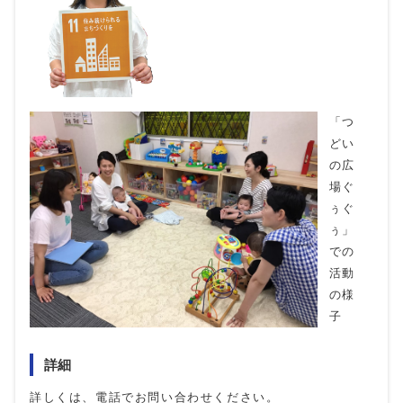
「つ
どい
の広
場ぐ
ぅぐ
ぅ」
での
活動
の様
子
詳細
詳しくは、電話でお問い合わせください。