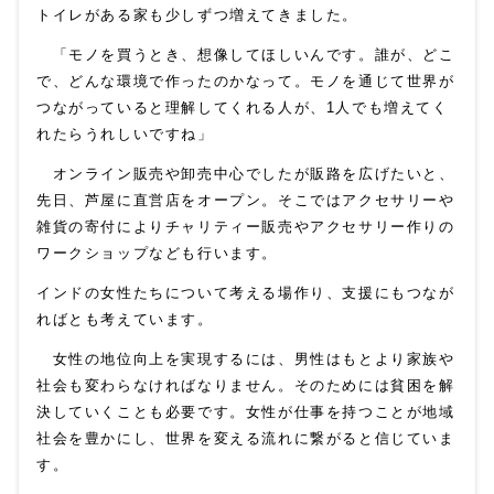
トイレがある
家も少しずつ増えてきました。
「モノを買うとき、想像してほしいんです。誰が、どこ
で、どんな環境で作ったのかなって。モノを通じて世界が
つながっていると理解してくれる人が、
1
人でも増えてく
れたらうれしいですね」
オンライン販売や卸売中心でしたが販路を広げたいと、
先日、芦屋に直営店をオープン。そこではアクセサリーや
雑貨の寄付によりチャリティー販売やアクセサリー作りの
ワークショップなども行います。
インドの女性たちについて考える場作り、支援にもつなが
ればとも考えています。
女性の地位向上を実現するには、男性はもとより家族や
社会も変わらなければなりません。そのため
には貧困を解
決していくことも必要です。女性が仕事を持つことが地域
社会を豊かにし、世界を変える
流れに繋がると信じていま
す。