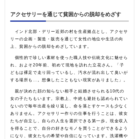
アクセサリーを通じて貧困からの脱却をめざす
インド北部・デリー近郊の村を生産拠点とし、アクセサ
リーの企画・製造・販売を通じて女性の地位や生活の向
上、貧困からの脱却をめざしています。
個性的で珍しい素材を使った職人技や伝統文化に魅せら
れ、およそ
20
年前、初めて現地を訪れた立花さん。「子
どもは裸足で走り回っているし、汚水が流れ出して臭いが
する場所も…。想像したこともない現実がありました」。
親が決めた顔の知らない相手と結婚させられる
10
代の
女の子たちもいます。宗教上、中絶も避妊も認められてい
ないので毎年出産を繰り返し、命を落とすケースも少なく
ありません。アクセサリー作りの仕事を行うことは、彼女
たちが自立し、自らの人生を選択できる第一歩。現金収入
を得ることで、自分の好きなモノを買うことができるよう
になり、彼女たちの希望や自信になっています。洗濯機や