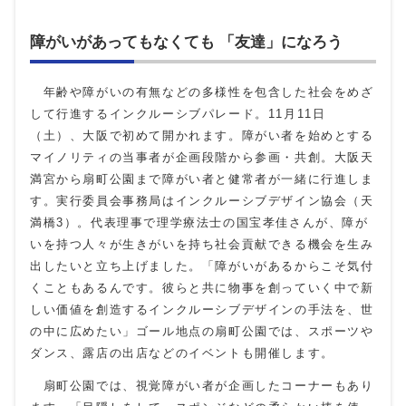
障がいがあってもなくても 「友達」になろう
年齢や障がいの有無などの多様性を包含した社会をめざ
して行進するインクルーシブパレード。11月11日
（土）、大阪で初めて開かれます。障がい者を始めとする
マイノリティの当事者が企画段階から参画・共創。大阪天
満宮から扇町公園まで障がい者と健常者が一緒に行進しま
す。実行委員会事務局はインクルーシブデザイン協会（天
満橋3）。代表理事で理学療法士の国宝孝佳さんが、障が
いを持つ人々が生きがいを持ち社会貢献できる機会を生み
出したいと立ち上げました。「障がいがあるからこそ気付
くこともあるんです。彼らと共に物事を創っていく中で新
しい価値を創造するインクルーシブデザインの手法を、世
の中に広めたい」ゴール地点の扇町公園では、スポーツや
ダンス、露店の出店などのイベントも開催します。
扇町公園では、視覚障がい者が企画したコーナーもあり