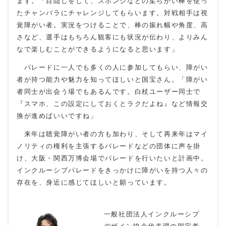
ます。「目隠しをして、スポンジなどの柔らかい棒を使っ
たチャンバラにチャレンジしてもらいます。対戦相手は視
覚障がい者。実況をつけることで、棒の振れ幅や角度、高
さなど、選手はもちろん観客にも状況が伝わり、よりみん
なで楽しむことができるようになると思います」
パレードに一人でも多くの人に参加してもらい、障がい
者が持つ能力や魅力を知ってほしいと国宝さん。「障がい
者同士が出会う場でもあるんです。白杖ユーザー同士で
『スマホ、この設定にしておくとラクだよね』など情報交
換が進めばいいですね」
来年は聴覚障がい者の方も加わり、そして再来年はマイ
ノリティの権利を主張するパレードなどの団体に声を掛
け、大阪・関西万博会場でパレードを行いたいと計画中。
インクルーシブパレードをきっかけに障がいを持つ人々の
存在を、身近に感じてほしいと願っています。
一般社団法人インクルーシブ