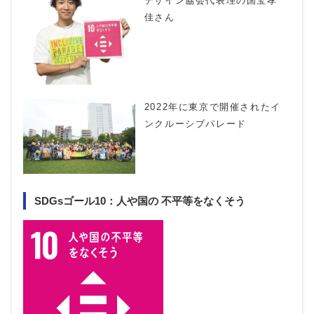
デザイン協会代表理の国宝孝
佳さん
2022年に東京で開催されたイ
ンクルーシブパレード
SDGsゴール10：人や国の 不平等をなくそう