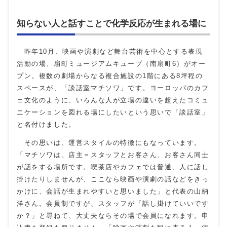
知らない人と話すことで化学反応が生まれる場に
昨年10月、映画や演劇など舞台芸術を中心とする表現
活動の場、扇町ミュージアムキューブ（南扇町6）がオー
プン。複数の劇場からなる複合施設の1階にある8坪程の
スペースが、「談話室マチソワ」です。ヨーロッパのカフ
ェ文化のように、いろんな人が立場の違いを超えたコミュ
ニケーションを図れる場にしたいという思いで「談話室」
と名付けました。
その思いは、運営スタイルの特徴にもなっています。
「マチソワは、店主＝スタッフとお客さん、お客さん同士
が話をする場所です。喫茶店やカフェでは普通、人に話し
掛けたりしませんが、ここなら映画や演劇の話などをきっ
かけに、会話が生まれやすいと思いました」と代表の山納
洋さん。会員制ですが、スタッフが「話し掛けていいです
か？」と尋ねて、大丈夫ならその場で会員になれます。申