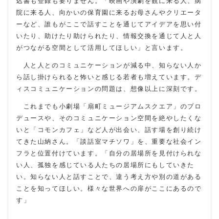
込書も登録も要りません。「映画や演劇を観に来る人、病
院に来る人、向かいの保育園に来るお母さんやクリエータ
ーなど、誰もがここで話すことを通じてアイデアを思い付
いたり、助けたり助けられたり、情報交換を通じて人と人
がつながる空間として活用してほしい」と言います。
人と人とのコミュニケーションが減る中、知らない人か
ら話し掛けられると怖いと感じる若者も増えています。デ
ィスコミュニケーションの問題は、想像以上に深刻です。
これまでも小劇場「扇町ミュージアムスクエア」のプロ
デュースや、そのコミュニケーション空間を絶やしたくな
いと「コモンカフェ」など人が出会い、話す場を創り続け
てきた山納さん。「談話室マチソワ」を、重要な社会イン
フラと位置付けています。「自分の居場所を見付けられな
い人、孤独を感じている人たちの居場所にもしていきた
い。知らない人と話すことで、違う考え方や別の道がある
ことを知ってほしい。様々な世界への扉がここにあるので
す」