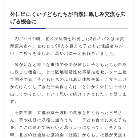
外に出にくい子どもたちが自然に親しみ交流を広
げる機会に
2月10日の朝、北区役所前を出発した2台のバスは滋賀
県栗東市へ。合わせて90人を超える子どもと保護者らが
いちご狩りを楽しみ、馬やポニーと触れ合いました。
障がいなど様々な事情で外出が難しい子どもたちが自然
に親しむ機会に、と北区地域活性化事業推進センター主催
で開催する「子どもたちのふれあい体験事業」。立ち上げ
からけん引してきた三島保さんは「とにかく外に引っ張り
出してやりたい、という思いで続けてきました」と話しま
す。
十数年前、京都府京丹波町の農家と知り合った三島さ
ん。芋や枝豆の収穫に通ううち、「子ども食堂に来る子ら
を、ここに連れて来たいと思うようになって」。そんな
時、北区の社会福祉協議会（社協）からも、社協が支援す