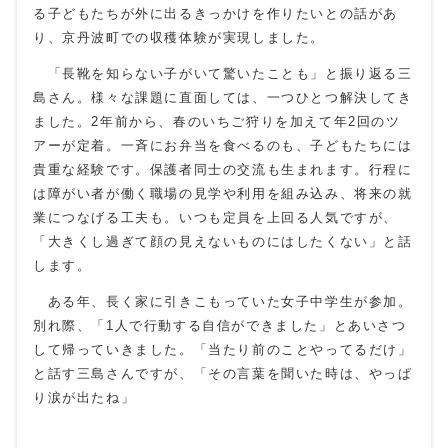
る子どもたちが外に出るきっかけを作りたいとの話があ
り、京丹波町での収穫体験が実現しました。
「長靴を知らない子がいて驚いたことも」と振り返る三
島さん。様々な課題に直面しては、一つひとつ解決してき
ました。2年前から、春のいちご狩りを加えて年2回のツ
アーが定着。一斉にお弁当を食べるのも、子どもたちには
貴重な経験です。保護者同士の交流も生まれます。行程に
は障がい者が働く職場の見学や利用を組み込み、将来の就
業につなげる工夫も。いつも定員を上回る人気ですが、
「大きくし過ぎて顔の見えないものにはしたくない」と話
します。
ある年、長く家に引きこもっていた女子中学生が参加。
別れ際、「1人で行動する自信ができました」とあいさつ
して帰っていきました。「当たり前のことやってるだけ」
と話す三島さんですが、「その言葉を聞いた時は、やっぱ
り涙が出たね」