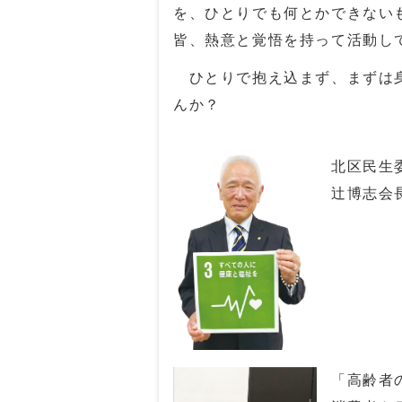
を、ひとりでも何とかできない
皆、熱意と覚悟を持って活動し
ひとりで抱え込まず、まずは身
んか？
北区民生
辻󠄀博志会
「高齢者