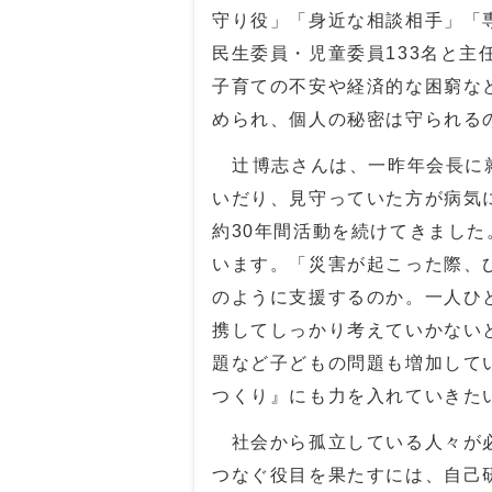
守り役」「身近な相談相手」「
民生委員・児童委員
133
名と主
子育ての不安や経済的な困窮な
められ、個人の秘密は守られる
辻󠄀
󠄀
博志さんは、一昨年会長に
いだり、見守っていた方が病気
約
30
年間活動を続けてきました
います。「災害が起こった際、
のように支援するのか。一人ひ
携してしっかり考えていかない
題など子どもの問題も増加して
つくり』にも力を入れていきた
社会から孤立している人々が必
つなぐ役目を果たすには、自己