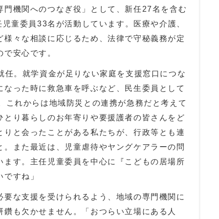
専門機関へのつなぎ役」として、新任
27
名を含む
任児童委員
33
名が活動しています。医療や介護、
ど様々な相談に応じるため、法律で守秘義務が定
ので安心です。
就任。就学資金が足りない家庭を支援窓口につな
になった時に救急車を呼ぶなど、民生委員として
。これからは地域防災との連携が急務だと考えて
ひとり暮らしのお年寄りや要援護者の皆さんをど
とりと会ったことがある私たちが、行政等とも連
と。また最近は、児童虐待やヤングケアラーの問
います。主任児童委員を中心に『こどもの居場所
いですね」
要な支援を受けられるよう、地域の専門機関に
研鑽も欠かせません。「おつらい立場にある人