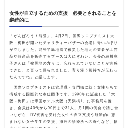
女性が自立するための支援 必要とされることを
継続的に
「がんばろう！能登」。4月2日、国際ソロプチミスト大
阪－梅田が開いたチャリティーバザーの会場に青いのぼり
が立ちました。能登半島地震で被災した地元の業者が工芸
品や特産品を販売するブースは大にぎわい。会長の細川寛
子さんは「被災地の方々は、忘れられていないことが実感
できた、と言って帰られました。寄り添う気持ちが伝わっ
たんですね」と話します。
国際ソロプチミストは管理職・専門職に就く女性たちで
構成する国際的な奉仕団体です。
1990
年に誕生した「大
阪－梅田」は帝国ホテル大阪（天満橋1）に事務局を置
き、会員は
40
代から
90
代まで
31
人。月
1
回の例会で話し合
いながら、DV被害を受けた女性の自立支援や経済的に恵
まれない女子学生の支援、海外の診療所への寄付など、幅