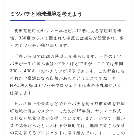
ミツバチと地球環境を考えよう
梅田茶屋町のヤンマー本社ビル
12
階にある茶屋町養蜂
場。
360
度ガラスで囲まれた中庭には巣箱が設置され、多
くのミツバチが飛び回ります。
「多い時期では
20
万匹以上が暮らします。一匹のミツ
バチが一生に運ぶ蜜は
3
グラムほどですが、ここでは年間
300
～
400
キロのハチミツが採取できます。この都会にも
それだけ蜜源になる自然があるということですね」と
NPO
法人梅田ミツバチプロジェクト代表の小丸和弘さん
は話します。
ビルの屋上や公園などでミツバチを飼う都市養蜂を茶屋
町地域の有志でスタートしたのが
15
年前。ヤンマー株式
会社など地元企業が支援しています。また、かつて一面が
菜の花畑だったといわれる茶屋町では、地域の皆さんが菜
の花を育てるプロジェクトに取り組んでいます。「ここの