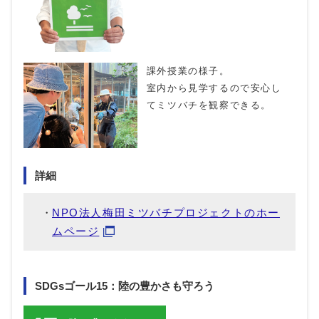
課外授業の様子。
室内から見学するので安心し
てミツバチを観察できる。
詳細
NPO法人梅田ミツバチプロジェクトのホー
ムページ
SDGsゴール15：陸の豊かさも守ろう