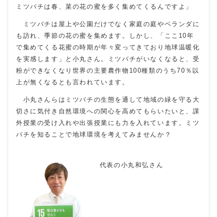
ミツバチは春、菜の花の蜜を多く集めてくるんですよ」
ミツバチは屋上や公園だけでなく家庭の庭やベランダに
も訪れ、季節の花の蜜を集めます。しかし、「ここ
10
年
で集めてくる花蜜の時期が年々変ってきており地球温暖化
を実感します」と小丸さん。ミツバチがいなくなると、受
粉ができなくなり世界の主要農作物
100
種類のうち
70
％以
上が無くなるとも言われています。
小丸さんらはミツバチの生態を通して地域の緑を守る大
切さに気付き自然環境への関心を高めてもらいたいと、課
外授業の受け入れや出張授業にも力を入れています。ミツ
バチを知ることで地球環境を考えてみませんか？
代表の小丸和弘さん