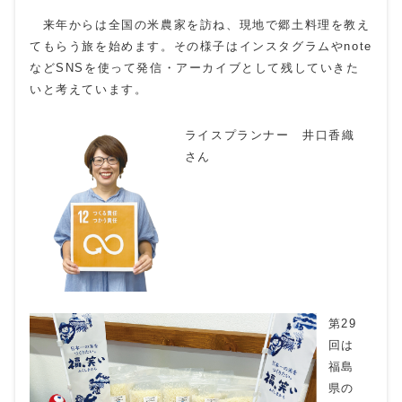
来年からは全国の米農家を訪ね、現地で郷土料理を教え
てもらう旅を始めます。その様子はインスタグラムや
note
など
SNS
を使って発信・アーカイブとして残していきた
いと考えています。
ライスプランナー 井口香織
さん
第29
回は
福島
県の