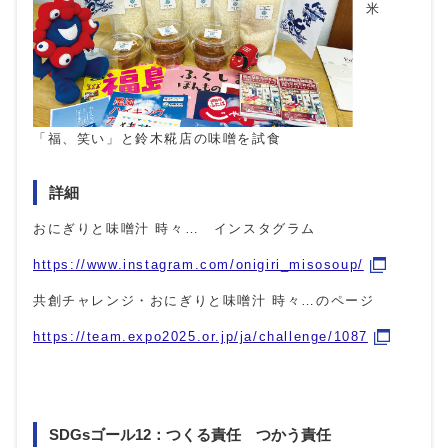
米
「福、笑い」と鈴木糀店の味噌を試食
詳細
おにぎりと味噌汁 時々
…
インスタグラム
https://www.instagram.com/onigiri_misosoup/
共創チャレンジ・おにぎりと味噌汁 時々
…
のページ
https://team.expo2025.or.jp/ja/challenge/1087
SDGsゴール12：つくる責任 つかう責任