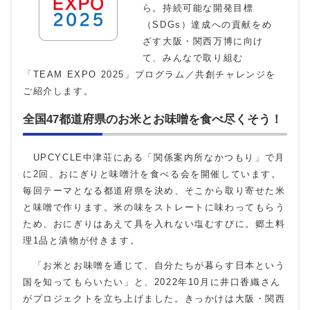
ら。持続可能な開発目標
（SDGs）達成への貢献をめ
ざす大阪・関西万博に向け
て、みんなで取り組む
「TEAM EXPO 2025」プログラム／共創チャレンジを
ご紹介します。
全国47都道府県のお米とお味噌を食べ尽くそう！
UPCYCLE
中津荘にある「関係案内所なかつもり」で月
に
2
回、おにぎりと味噌汁を食べる会を開催しています。
毎回テーマとなる都道府県を決め、そこから取り寄せた米
と味噌で作ります。米の味をストレートに味わってもらう
ため、おにぎりはあえて具を入れない塩むすびに。郷土料
理1品と漬物が付きます。
「お米とお味噌を通じて、自分たちが暮らす日本という
国を知ってもらいたい」と、
2022
年
10
月に井口香織さん
がプロジェクトを立ち上げました。きっかけは大阪・関西