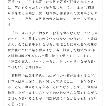
万博です。「生まれ育った大阪で万博が開催されるとき
に、何かをやったという証を残したくて」。全国
47
都道
府県を巡る企画は、愛・地球博が開催された愛知県からス
タートし、今年、大阪府の米と味噌でフィナーレを迎えま
す。
「パンやパスタに押され、お米を食べなくなっている今
だからこそ、日本のお米文化をつないでいきたい」と井口
さん。会では食事をしながら、地域ごとに異なる米の味や
食文化について話が弾みます。当日試食した地域の米
2
合
と味噌
100
グラムをお土産に持って帰ってもらいます。
「家族や友人、パートナーらと、おしゃべりしながら食べ
てほしい」と井口さん。
石川県では弥生時代のおにぎりの化石が出土するなど、
日本人は米と深く、長く関わってきました。「お米を食べ
ることで、農家さんを守ることにつながりますし、食糧自
給率も上がります。みんなでわいわいそんな話をしながら
ごはんを食べることが、問題解決につながるかもしれない
と思います」