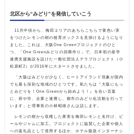
北区から“みどり”を発信していこう
11月中頃から、梅田エリアのあちらこちらで黄色い実
をつけたレモンの樹の植育ボックスを見掛けるようになり
ました。これは、大阪
One Green
プロジェクトのひと
つ、「
One Green
みどりの回廊作り」で、日本初の産学
連携支援施設を設けた一般社団法人テラプロジェクト（小
松原町
2
）が
2016
年にスタートさせました。
「大阪はみどりが少なく、ヒートアイランド現象が国内
でも最も深刻な地域のひとつです。私たちは『大阪にもっ
とみどりを！
One Green
から始めよう！』を合い言葉
に、府や市、企業と連携し、都市のみどり化活動を行って
います」と理事長の小林昭雄さんは話します。
レモンの樹から収穫した果実を梅田レモンと名付け、ビ
ールやジャムに加工。プロジェクトに協賛した企業や個人
への返礼品として使用するほか、ホテル阪急インターナシ