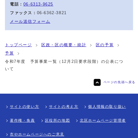
電話：
06-6313-9625
ファックス：
06-6362-3821
メール送信フォーム
トップページ
区政・区の概要・統計
区の予算
予算
令和7年度 予算事業一覧（12月2日要求段階）の公表につ
いて
ページの先頭へ戻る
サイトの使い方
サイトの考え方
個人情報の取り扱い
著作権・免責
区役所の地図
北区ホームページ管理者
市やホームページへのご意見