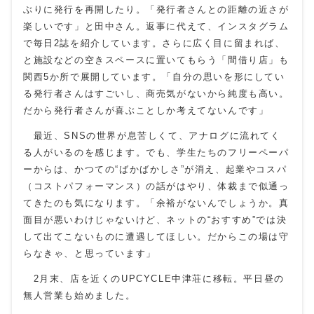
ぶりに発行を再開したり。「発行者さんとの距離の近さが
楽しいです」と田中さん。返事に代えて、インスタグラム
で毎日2誌を紹介しています。さらに広く目に留まれば、
と施設などの空きスペースに置いてもらう「間借り店」も
関西
5
か所で展開しています。「自分の思いを形にしてい
る発行者さんはすごいし、商売気がないから純度も高い。
だから発行者さんが喜ぶことしか考えてないんです」
最近、
SNS
の世界が息苦しくて、アナログに流れてく
る人がいるのを感じます。でも、学生たちのフリーペーパ
ーからは、かつての“ばかばかしさ”が消え、起業やコスパ
（コストパフォーマンス）の話がはやり、体裁まで似通っ
てきたのも気になります。「余裕がないんでしょうか。真
面目が悪いわけじゃないけど、ネットの“おすすめ”では決
して出てこないものに遭遇してほしい。だからこの場は守
らなきゃ、と思っています」
2月末、店を近くのUPCYCLE中津荘に移転。平日昼の
無人営業も始めました。