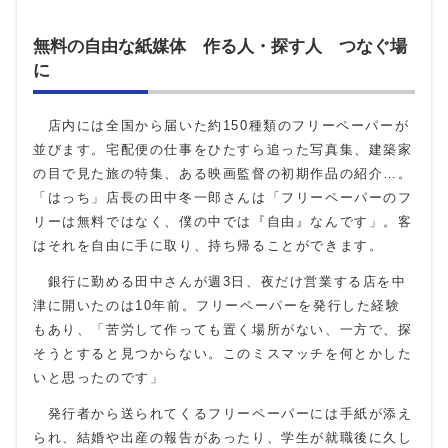
無料の自由な紙媒体 作る人・探す人 つなぐ場
に
店内には全国から届いた約
150
種類のフリーペーパーが
並びます。宅配便の仕事をひたすら追った写真集、建築家
の目で見た旅の特集、ある映画監督の初期作品の紹介…。
「はっち」店長の田中冬一郎さんは「フリーペーパーのフ
リーは無料ではなく、僕の中では『自由』なんです」。客
はそれを自由に手に取り、持ち帰ることができます。
銀行に勤める田中さんが週3日、夜だけ営業する店を中
津に開いたのは
10
年前。フリーペーパーを発行した経験
もあり、「苦労して作っても置く場所がない、一方で、探
そうとすると見つからない。このミスマッチを何とかした
いと思ったのです」
発行者から送られてくるフリーペーパーには手紙が添え
られ、結婚や出産の報告があったり、学生が就職後に久し