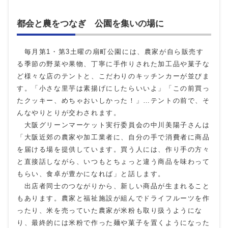
都会と農をつなぎ 公園を集いの場に
毎月第1・第3土曜の扇町公園には、農家が自ら販売す
る季節の野菜や果物、丁寧に手作りされた加工品や菓子な
ど様々な店のテントと、こだわりのキッチンカーが並びま
す。「小さな里芋は素揚げにしたらいいよ」「この前買っ
たクッキー、めちゃおいしかった！」…テントの前で、そ
んなやりとりが交わされます。
大阪グリーンマーケット実行委員会の中川美陽子さんは
「大阪近郊の農家や加工業者に、自分の手で消費者に商品
を届ける場を提供しています。買う人には、作り手の方々
と直接話しながら、いつもとちょっと違う商品を味わって
もらい、食卓が豊かになれば」と話します。
出店者同士のつながりから、新しい商品が生まれること
もあります。農家と福祉施設が組んでドライフルーツを作
ったり、米を売っていた農家が米粉も取り扱うようにな
り、最終的には米粉で作った麺や菓子を置くようになった