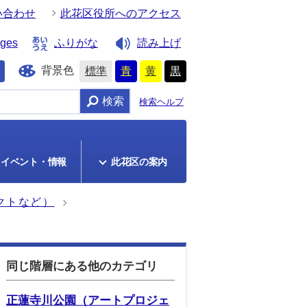
い合わせ
此花区役所へのアクセス
ages
ふりがな
読み上げ
背景色
標準
青
黄
黒
検索
検索ヘルプ
イベント・情報
此花区の案内
クトなど）
同じ階層にある他のカテゴリ
正蓮寺川公園（アートプロジェ