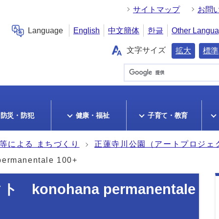
サイトマップ
お問
Language
English
中文簡体
한글
Other Langu
文字サイズ
拡大
標準
防災・防犯
健康・福祉
子育て・教育
創等による まちづくり
正蓮寺川公園（アートプロジェ
manentale 100+
onohana permanentale