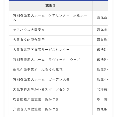
施設名
住所
特別養護老人ホーム ケアセンター 水都ホー
西九条1－1
ム
ケアハウス大阪安立
西九条3－4
大阪市立此花作業所
四貫島2－2
大阪市此花区在宅サービスセンター
伝法3－2－
特別養護老人ホーム ラヴィータ ウーノ
伝法6－5－
生活介護事業所 ぶるうむ此花
島屋3－2－
特別養護老人ホーム ガーデン天使
島屋4－1－
大阪市舞洲障がい者スポーツセンター
北港白津2-1
総合医療介護施設 あかつき
春日出中1-2
介護老人保健施設 あかつき
西九条5-3-5