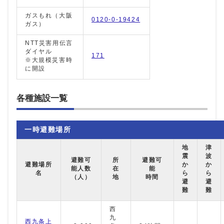
ガスもれ（大阪
0120-0-19424
ガス）
NTT災害用伝言
ダイヤル
171
※大規模災害時
に開設
各種施設一覧
一時避難場所
地
津
震
波
避難可
所
避難可
避難場所
か
か
能人数
在
能
名
ら
ら
（人）
地
時間
避
避
難
難
西
九
西九条上