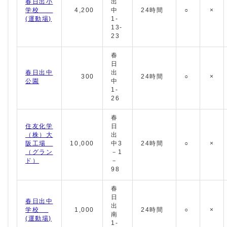
春日出小
出
学校
4,200
中
24時間
○
×
(運動場)
1-
13-
23
春
日
春日出中
出
300
24時間
○
×
公園
中
1-
26
春
住友化学
日
（株）大
出
阪工場
10,000
中3
24時間
○
×
（グラン
－1
ド）
－
98
春
日
春日出中
出
学校
1,000
24時間
○
×
南
(運動場)
1-