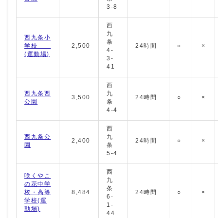
3-8
西
九
西九条小
条
学校
2,500
24時間
○
×
4-
(運動場)
3-
41
西
西九条西
九
3,500
24時間
○
×
公園
条
4-4
西
西九条公
九
2,400
24時間
○
×
園
条
5-4
西
咲くやこ
九
の花中学
条
校・高等
8,484
24時間
○
×
6-
学校(運
1-
動場)
44