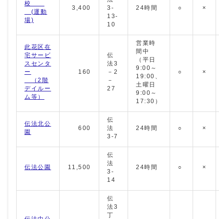
校
3,400
3-
24時間
○
×
(運動
13-
場)
10
営業時
此花区在
間中
宅サービ
伝
（平日
スセンタ
法3
9:00～
ー
160
－2
○
×
19:00、
（2階
－
土曜日
デイルー
27
9:00～
ム等）
17:30）
伝
伝法北公
600
法
24時間
○
×
園
3-7
伝
法
伝法公園
11,500
24時間
○
×
3-
14
伝
法3
丁
伝法中公