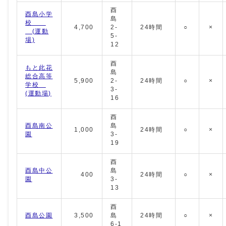
酉
酉島小学
島
校
4,700
2-
24時間
○
×
(運動
5-
場)
12
酉
もと此花
島
総合高等
5,900
2-
24時間
○
×
学校
3-
(運動場)
16
酉
酉島南公
島
1,000
24時間
○
×
園
3-
19
酉
酉島中公
島
400
24時間
○
×
園
3-
13
酉
酉島公園
3,500
島
24時間
○
×
6-1