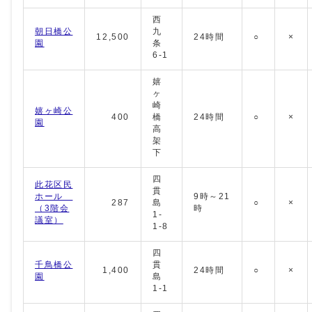
西
朝日橋公
九
12,500
24時間
○
×
園
条
6-1
嬉
ヶ
崎
嬉ヶ崎公
400
橋
24時間
○
×
園
高
架
下
四
此花区民
貫
ホール
9時～21
287
島
○
×
（3階会
時
1-
議室）
1-8
四
千鳥橋公
貫
1,400
24時間
○
×
園
島
1-1