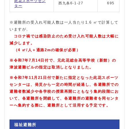
此花スポーツセン
西九条6-1-27
695
ター
※避難所の受入れ可能人数は一人当たり1.6 ㎡で計算して
いますが、
コロナ禍では感染防止のため受け入れ可能人数は大幅に
減少します。
（4 ㎡/人＋通路2mの確保が必要）
※令和7年7月14日付で、元此花総合高等学校（新館）の
津波避難ビルの指定は取消しとなりました。
※
令和7年11月21日付で新たに指定となった
此花スポーツ
センターは、
発災から一定の時間が経過し、各避難所での
避難者数減少や各学校の授業再開にともなう集約段階にお
いて、各避難所を閉鎖して、各避難所の避難者を同センタ
ーへ集約する際に、避難所として活用する予定です。
福祉避難所