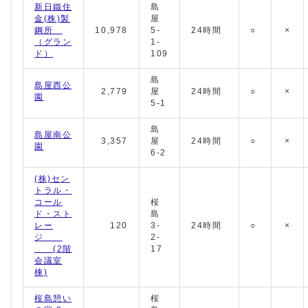
新日鐵住
島
金(株)製
屋
鋼所
10,978
5-
24時間
○
×
（グラン
1-
ド）
109
島
島屋西公
2,779
屋
24時間
○
×
園
5-1
島
島屋南公
3,357
屋
24時間
○
×
園
6-2
(株)セン
トラル・
コール
桜
ド・スト
島
レー
120
3-
24時間
○
×
ジ
2-
(2階
17
会議室
棟)
桜島憩い
桜