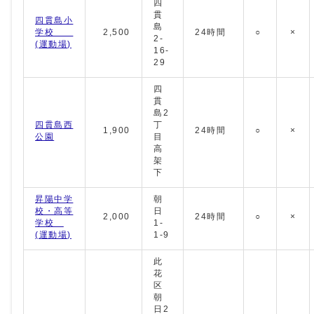
四
貫
四貫島小
島
学校
2,500
24時間
○
×
2-
(運動場)
16-
29
四
貫
島2
四貫島西
丁
1,900
24時間
○
×
公園
目
高
架
下
昇陽中学
朝
校・高等
日
2,000
24時間
○
×
学校
1-
(運動場)
1-9
此
花
区
朝
日2