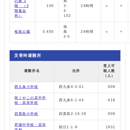
の家 3
島
階 （3
100
3-
24時間
○
×
階集会
4-
所）
102
桜
桜島公園
3,400
島
24時間
○
×
3-5
災害時避難所
受入可
避難所名
住所
能人数
（人）
西九条小学校
西九条4-3-41
909
咲くやこの花中学
西九条6-1-44
618
校・高等学校
四貫島小学校
四貫島2-16-29
809
昇陽中学校・高等
朝日1-1-9
1931
学校