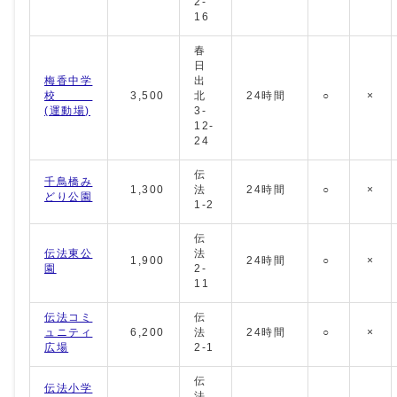
2-
16
春
日
梅香中学
出
校
3,500
北
24時間
○
×
(運動場)
3-
12-
24
伝
千鳥橋み
1,300
法
24時間
○
×
どり公園
1-2
伝
伝法東公
法
1,900
24時間
○
×
園
2-
11
伝法コミ
伝
ュニティ
6,200
法
24時間
○
×
広場
2-1
伝
伝法小学
法