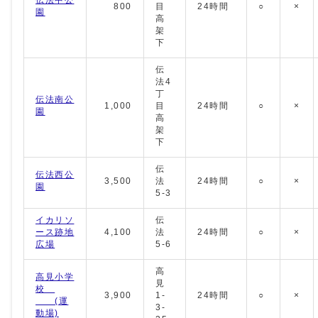
800
目
24時間
○
×
園
高
架
下
伝
法4
丁
伝法南公
1,000
目
24時間
○
×
園
高
架
下
伝
伝法西公
3,500
法
24時間
○
×
園
5-3
イカリソ
伝
ース跡地
4,100
法
24時間
○
×
広場
5-6
高
高見小学
見
校
3,900
1-
24時間
○
×
(運
3-
動場)