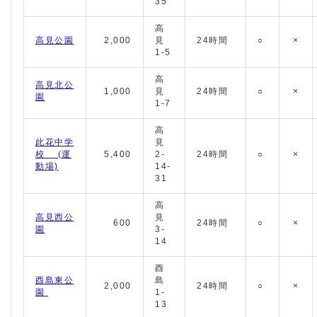
35
高
高見公園
2,000
見
24時間
○
×
1-5
高
高見北公
1,000
見
24時間
○
×
園
1-7
高
此花中学
見
校 (運
5,400
2-
24時間
○
×
動場)
14-
31
高
高見西公
見
600
24時間
○
×
園
3-
14
酉
酉島東公
島
2,000
24時間
○
×
園
1-
13