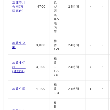
正蓮寺川
及
公園(東
4700
び
24時間
×
○
端高台)
西
九
条5
地
内
等
梅
梅香東公
3,800
香
24時間
○
×
園
1-3
梅
梅香小学
香
校
3,100
3-
24時間
○
×
(運動場)
17-
29
梅
梅香公園
4,100
香
24時間
○
×
3-3
春
日