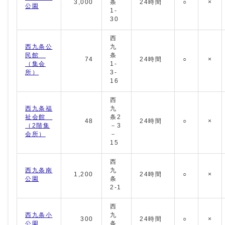
3,000
条
24時間
○
×
公園
1-
30
西
西九条公
九
民館
条
74
24時間
○
×
（集会
1‐
所）
3‐
16
西
西九条福
九
祉会館
条2
48
24時間
○
×
（2階集
－3
会所）
－
15
西
西九条南
九
1,200
24時間
○
×
公園
条
2-1
西
西九条小
九
300
24時間
○
×
公園
条