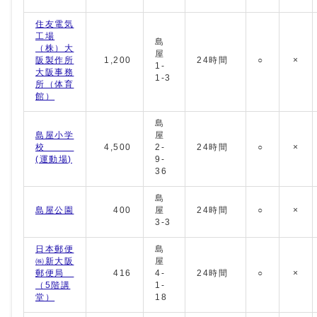
住友電気
工場
島
（株）大
屋
阪製作所
1,200
24時間
○
×
1-
大阪事務
1-3
所（体育
館）
島
島屋小学
屋
校
4,500
2-
24時間
○
×
(運動場)
9-
36
島
島屋公園
400
屋
24時間
○
×
3-3
日本郵便
島
㈱新大阪
屋
郵便局
416
4-
24時間
○
×
（5階講
1-
堂）
18