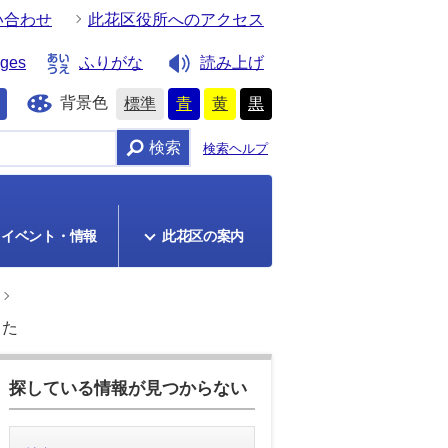
い合わせ
此花区役所へのアクセス
ages
ふりがな
読み上げ
背景色
標準
青
黄
黒
検索
検索ヘルプ
イベント・情報
此花区の案内
した
探している情報が見つからない