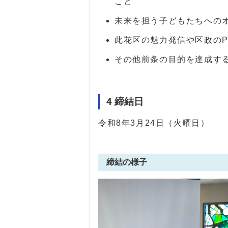
こと
未来を担う子どもたちへの
此花区の魅力発信や区政のP
その他前条の目的を達成す
4 締結日
令和8年3月24日（火曜日）
締結の様子