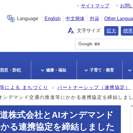
サイトマップ
お問
Language
English
中文簡体
한글
Other Langu
文字サイズ
拡大
標準
防災・防犯
健康・福祉
子育て・教育
創等による まちづくり
パートナーシップ（連携協定）
Iオンデマンド交通の推進等にかかる連携協定を締結しま
道株式会社とAIオンデマンド
かかる連携協定を締結しました