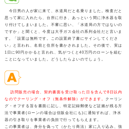
今日男の人が家に来て、水道局だと名乗りました。検査だと
思って家に入れたら、台所に行き、あっという間に浄水器を取
り付けてしまいました。不審に思い、「水道局の方ではないの
ですか」と聞くと、今度は大手ガス会社の系列会社だと言いま
す。「設置は無料です。この設置終了書にサインしてくださ
い」と言われ、名前と住所を書かされました。その後で、実は
1日に90円かかると言われ、気がつくと40万円のローンを組む
ことになっていました。どうしたらよいのでしょう。
訪問販売の場合、契約書面を受け取った日を含んで8日以内
なのでクーリング・オフ（無条件解除）ができます。
クーリン
グ・オフする旨を書面に記し、特定記録郵便など証拠が残る方
法で事業者(ローンの場合は信販会社にも)に通知すれば、浄水
器の引き取りを事業者の負担で行ってもらえます。
この事業者は、身分を偽って（かたり商法）家に入り込み、強