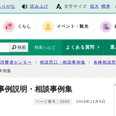
ふりがな
読み上げ
文字サイズ
拡大
標準
くらし
イベント・観光
よくある質問
選
検索
検索ヘルプ
消費者センター
相談窓口・相談事例集
各種相談
事例集
事例説明・相談事例集
ページ番号：3365
2018年11月5日