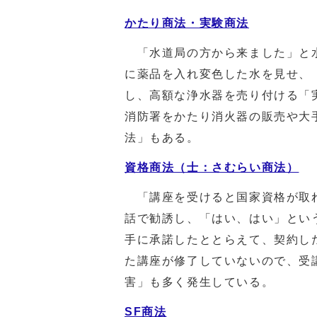
かたり商法・実験商法
「水道局の方から来ました」と水
に薬品を入れ変色した水を見せ、
し、高額な浄水器を売り付ける「
消防署をかたり消火器の販売や大
法」もある。
資格商法（士：さむらい商法）
「講座を受けると国家資格が取れ
話で勧誘し、「はい、はい」とい
手に承諾したととらえて、契約し
た講座が修了していないので、受
害」も多く発生している。
SF商法