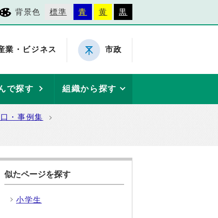
背景色
標準
青
黄
黒
産業・ビジネス
市政
んで探す
組織から探す
窓口・事例集
似たページを探す
小学生