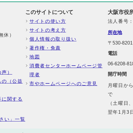
このサイトについて
大阪市役
サイトの使い方
法人番号：6
サイトの考え方
所在地
中無休）
個人情報の取り扱い
〒530-82
著作権・免責
電話
地図
06-6208-
消費者センターホームページ管
の声）
開庁時間
理者
もの（公益
市やホームページへのご意見
月曜日から
で
等に関する
（土曜日、
翌年1月3
さい」一覧