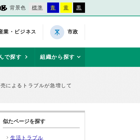
背景色
標準
青
黄
黒
産業・ビジネス
市政
んで探す
組織から探す
販売によるトラブルが急増して
似たページを探す
生活トラブル