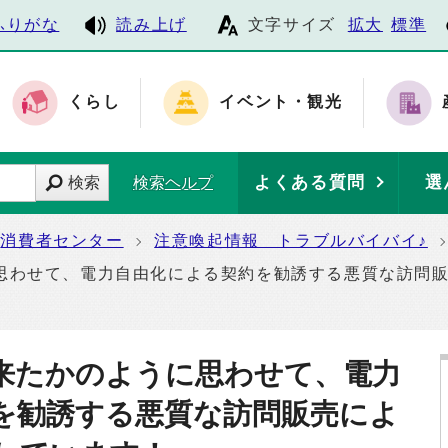
ふりがな
読み上げ
文字サイズ
拡大
標準
くらし
イベント・観光
よくある質問
選
検索
検索ヘルプ
消費者センター
注意喚起情報 トラブルバイバイ♪
思わせて、電力自由化による契約を勧誘する悪質な訪問
来たかのように思わせて、電力
を勧誘する悪質な訪問販売によ