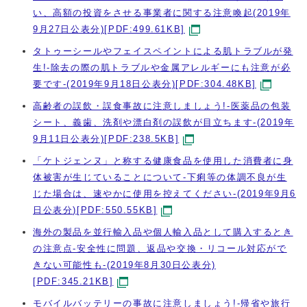
い、高額の投資をさせる事業者に関する注意喚起(2019年
9月27日公表分)[PDF:499.61KB]
タトゥーシールやフェイスペイントによる肌トラブルが発
生!-除去の際の肌トラブルや金属アレルギーにも注意が必
要です-(2019年9月18日公表分)[PDF:304.48KB]
高齢者の誤飲・誤食事故に注意しましょう!-医薬品の包装
シート、義歯、洗剤や漂白剤の誤飲が目立ちます-(2019年
9月11日公表分)[PDF:238.5KB]
「ケトジェンヌ」と称する健康食品を使用した消費者に身
体被害が生じていることについて-下痢等の体調不良が生
じた場合は、速やかに使用を控えてください-(2019年9月6
日公表分)[PDF:550.55KB]
海外の製品を並行輸入品や個人輸入品として購入するとき
の注意点-安全性に問題、返品や交換・リコール対応がで
きない可能性も-(2019年8月30日公表分)
[PDF:345.21KB]
モバイルバッテリーの事故に注意しましょう!-帰省や旅行