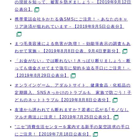
の現状を知って、被害を防ぎましょう－【2019年9月12日
公表分】
携帯電話会社をかたる偽SMSにご注意！－あなたのキャ
リア決済が狙われています－【2019年9月5日公表分】
まつ毛美容液による危害が急増！－効能等表示の調査もあ
わせて実施－【2019年8月8日公表、9月4日更新分】
「お金がない」では断れない！きっぱり断りましょう－断
っても借金させてまで強引に契約を迫る手口にご注意！－
【2019年8月29日公表分】
オンラインゲーム、アダルトサイト、健康食品・化粧品の
定期購入、SNSきっかけのトラブルも 家族で防ごう！子
どものネットトラブル【2019年8月8日公表分】
友達から誘われても断れますか？若者に広がる｢モノなし
マルチ商法｣に注意！【2019年7月25日公表分】
“ニセ”消費生活センターを案内する新手の架空請求の手口
にご注意！【2019年7月18日公表分】