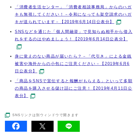
「消費者生活センター」「消費者相談事務局」からのハガ
キも無視してください！－令和になっても架空請求のハガ
キが送られています－【2019年6月14日公表分】
SNSなどを通じた「個人間融資」で見知らぬ相手から借入
れをするのはやめましょう！【2019年6月14日公表分】
身に覚えのない商品が届いたら？－「代引き」による金銭
被害や海外からの小包にご注意ください－【2019年6月6
日公表分】
「商品をSNSで宣伝すると報酬がもらえる」といって多額
の商品を購入させる儲け話にご注意！【2019年4月11日公
表分】
SNSリンクは別ウィンドウで開きます