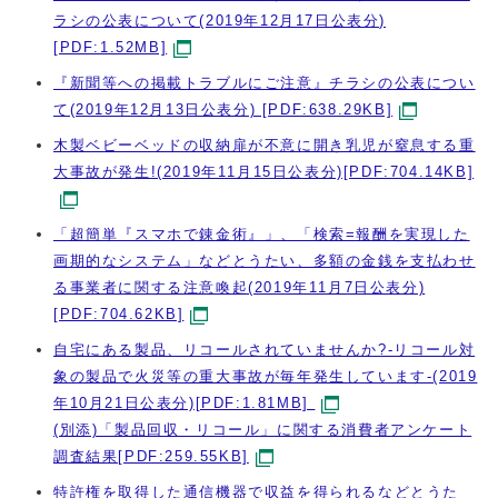
ラシの公表について(2019年12月17日公表分)
[PDF:1.52MB]
『新聞等への掲載トラブルにご注意』チラシの公表につい
て(2019年12月13日公表分) [PDF:638.29KB]
木製ベビーベッドの収納扉が不意に開き乳児が窒息する重
大事故が発生!(2019年11月15日公表分)[PDF:704.14KB]
「超簡単『スマホで錬金術』」、「検索=報酬を実現した
画期的なシステム」などとうたい、多額の金銭を支払わせ
る事業者に関する注意喚起(2019年11月7日公表分)
[PDF:704.62KB]
自宅にある製品、リコールされていませんか?-リコール対
象の製品で火災等の重大事故が毎年発生しています-(2019
年10月21日公表分)[PDF:1.81MB]
(別添)「製品回収・リコール」に関する消費者アンケート
調査結果[PDF:259.55KB]
特許権を取得した通信機器で収益を得られるなどとうた