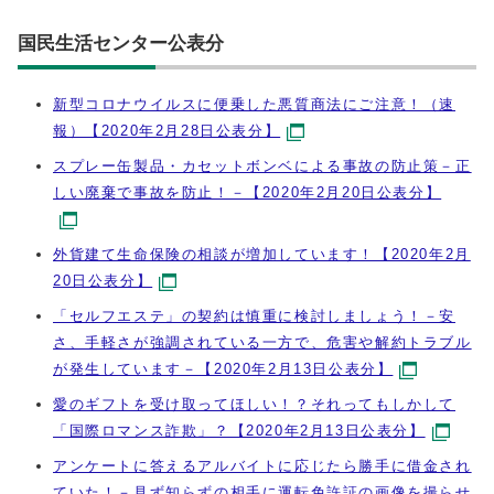
国民生活センター公表分
新型コロナウイルスに便乗した悪質商法にご注意！（速
報）【2020年2月28日公表分】
スプレー缶製品・カセットボンベによる事故の防止策－正
しい廃棄で事故を防止！－【2020年2月20日公表分】
外貨建て生命保険の相談が増加しています！【2020年2月
20日公表分】
「セルフエステ」の契約は慎重に検討しましょう！－安
さ、手軽さが強調されている一方で、危害や解約トラブル
が発生しています－【2020年2月13日公表分】
愛のギフトを受け取ってほしい！？それってもしかして
「国際ロマンス詐欺」？【2020年2月13日公表分】
アンケートに答えるアルバイトに応じたら勝手に借金され
ていた！－見ず知らずの相手に運転免許証の画像を撮らせ