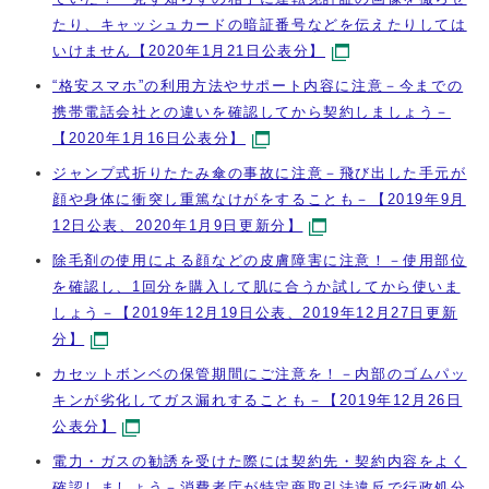
たり、キャッシュカードの暗証番号などを伝えたりしては
いけません【2020年1月21日公表分】
“格安スマホ”の利用方法やサポート内容に注意－今までの
携帯電話会社との違いを確認してから契約しましょう－
【2020年1月16日公表分】
ジャンプ式折りたたみ傘の事故に注意－飛び出した手元が
顔や身体に衝突し重篤なけがをすることも－【2019年9月
12日公表、2020年1月9日更新分】
除毛剤の使用による顔などの皮膚障害に注意！－使用部位
を確認し、1回分を購入して肌に合うか試してから使いま
しょう－【2019年12月19日公表、2019年12月27日更新
分】
カセットボンベの保管期間にご注意を！－内部のゴムパッ
キンが劣化してガス漏れすることも－【2019年12月26日
公表分】
電力・ガスの勧誘を受けた際には契約先・契約内容をよく
確認しましょう－消費者庁が特定商取引法違反で行政処分