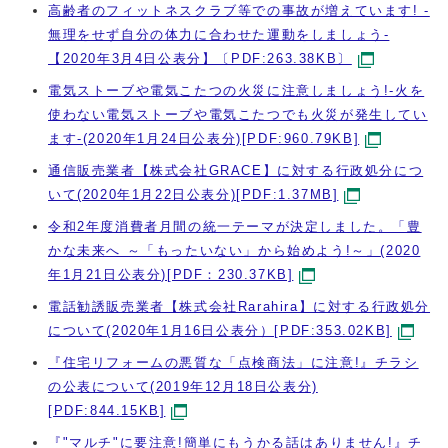
高齢者のフィットネスクラブ等での事故が増えています! -
無理をせず自分の体力に合わせた運動をしましょう-
【2020年3月4日公表分】〔PDF:263.38KB〕
電気ストーブや電気こたつの火災に注意しましょう!-火を
使わない電気ストーブや電気こたつでも火災が発生してい
ます-(2020年1月24日公表分)[PDF:960.79KB]
通信販売業者【株式会社GRACE】に対する行政処分につ
いて(2020年1月22日公表分)[PDF:1.37MB]
令和2年度消費者月間の統一テーマが決定しました。「豊
かな未来へ ～「もったいない」から始めよう!～」(2020
年1月21日公表分)[PDF：230.37KB]
電話勧誘販売業者【株式会社Rarahira】に対する行政処分
について(2020年1月16日公表分）[PDF:353.02KB]
『住宅リフォームの悪質な「点検商法」に注意!』チラシ
の公表について(2019年12月18日公表分)
[PDF:844.15KB]
『"マルチ"に要注意!簡単にもうかる話はありません!』チ