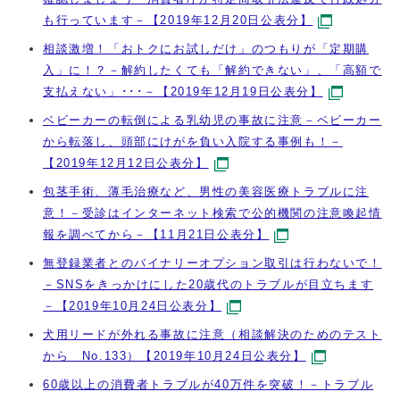
も行っています－【2019年12月20日公表分】
相談激増！「おトクにお試しだけ」のつもりが「定期購
入」に！？－解約したくても「解約できない」、「高額で
支払えない」･･･－【2019年12月19日公表分】
ベビーカーの転倒による乳幼児の事故に注意－ベビーカー
から転落し、頭部にけがを負い入院する事例も！－
【2019年12月12日公表分】
包茎手術、薄毛治療など、男性の美容医療トラブルに注
意！－受診はインターネット検索で公的機関の注意喚起情
報を調べてから－【11月21日公表分】
無登録業者とのバイナリーオプション取引は行わないで！
－SNSをきっかけにした20歳代のトラブルが目立ちます
－【2019年10月24日公表分】
犬用リードが外れる事故に注意（相談解決のためのテスト
から No.133）【2019年10月24日公表分】
60歳以上の消費者トラブルが40万件を突破！－トラブル