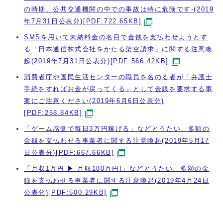
の時期、公共交通機関の中での事故は特に危険です-(2019
年7月31日公表分)[PDF:722.65KB]
SMSを用いて未納料金の名目で金銭を支払わせようとす
る「日本通信株式会社をかたる架空請求」に関する注意喚
起(2019年7月31日公表分)[PDF:566.42KB]
消費者庁や国民生活センターの職員を名のる者が「弁護士
手続をすればお金が戻ってくる」として金銭を要求する事
案にご注意ください(2019年6月6日公表分)
[PDF:258.84KB]
「ゲーム感覚で毎日3万円稼げる」などとうたい、多額の
金銭を支払わせる事業者に関する注意喚起(2019年5月17
日公表分)[PDF:667.66KB]
「月収1万円 ▶ 月収180万円!」などとうたい、多額の金
銭を支払わせる事業者に関する注意喚起(2019年4月24日
公表分)[PDF:500.29KB]