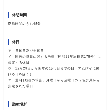
休憩時間
勤務時間のうち
45
分
休日
ア 日曜日及び土曜日
イ 国民の祝日に関する法律（昭和
23
年法律第
178
号）に
規定する休日
ウ 12月
29
日から翌年の1月3日までの日（ア及びイに掲
げる日を除く）
エ 週4日勤務の場合、月曜日から金曜日のうち所属から
指定された曜日
勤務場所