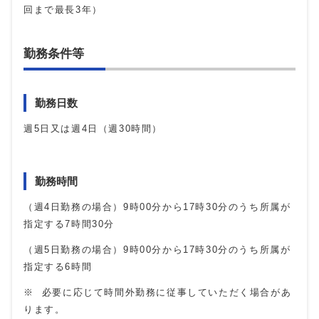
回まで最長3年）
勤務条件等
勤務日数
週5日又は週4日（週30時間）
勤務時間
（週4日勤務の場合）
9
時
00
分から
17
時
30
分のうち所属が
指定する
7
時間
30
分
（週5日勤務の場合）
9
時
00
分から
17
時
30
分のうち所属が
指定する6時間
※ 必要に応じて時間外勤務に従事していただく場合があ
ります。