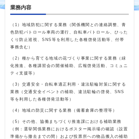
業務内容
（1）地域防犯に関する業務（関係機関との連絡調整、青
色防犯パトロール車両の運行、自転車パトロール、ひった
くり防止巡視、
SNS
等を利用した各種啓発活動等、付帯
事務含む）
（2）種から育てる地域の花づくり事業に関する業務（緑
化推進、各種講習会の開催補助、広報啓発活動、コミュニ
ティ支援等）
（3）交通安全・自転車適正利用・違法駐輪対策に関する
業務（交通安全イベントの補助、違法駐輪の啓発、
SNS
等を利用した各種啓発活動等）
（4）地域の防災に関する業務（備蓄倉庫の整理等）
（5）その他、協働まちづくり推進課における補助業務
（例：選挙関係業務におけるポスター掲示場の確認（設置
準備から撤去までの間）および投票所への物品搬入の補助