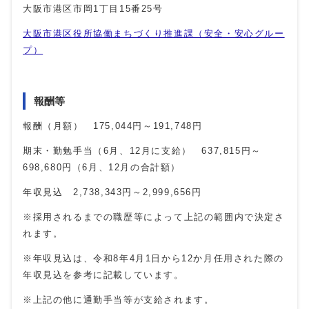
大阪市港区市岡1丁目15番25号
大阪市港区役所協働まちづくり推進課（安全・安心グルー
プ）
報酬等
報酬（月額） 175,044円～
191,748
円
期末・勤勉手当（6月、12月に支給） 637,815円～
698,680
円（6月、
12
月の合計額）
年収見込 2,738,343円～
2,999,656
円
※採用されるまでの職歴等によって上記の範囲内で決定さ
れます。
※年収見込は、令和8年4月1日から12か月任用された際の
年収見込を参考に記載しています。
※上記の他に通勤手当等が支給されます。