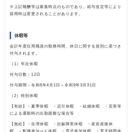
※上記報酬等は募集時点のものであり、給与改定等により
採用時は変更されることがあります。
休暇等
会計年度任用職員の勤務時間、休日に関する規則に基づき
付与されます。
（1）年次休暇
付与日数：12日
付与期間：令和8年4月1日～令和9年3月31日
（2）特別休暇
【有給】・夏季休暇 ・忌引休暇 ・結婚休暇 ・災害等
による通勤時の出勤困難な場合等
【無給】・生理休暇 ・妊娠障害休暇 ・産前産後休
暇 ・配偶者分べん休暇 ・育児参加休暇 ・育児時間休