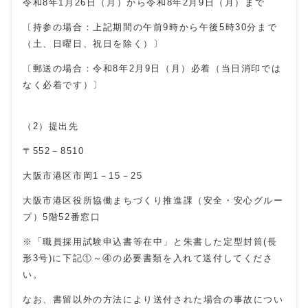
令和8年1月26日（月）から令和8年2月9日（月）まで
〔持参の場合：上記期間の午前9時から午後5時30分まで
（土、日曜日、祝日を除く）〕
〔郵送の場合：令和8年2月9日（月）必着（当日消印では
なく必着です）〕
（2）提出先
〒552－8510
大阪市港区市岡1－15－25
大阪市港区役所協働まちづくり推進課（安全・安心グルー
プ）5階52番窓口
※「職員採用試験申込書等在中」と朱書した定型封筒
(
長
形3号
)
に下記①～④の必要書類を入れて送付してくださ
い。
なお、書留以外の方法により送付された場合の事故につい