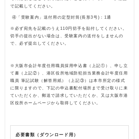
で記載してください。
④「受験案内」送付用の定型封筒
(
長形3号
)
：1通
※必ず宛先を記載のうえ110円切手を貼付してください。
切手の提出がない場合は、受験案内の送付をしませんの
で、必ず提出してください。
※大阪市会計年度任用職員採用申込書（上記①）、申し立
て書（上記②）、港区役所地域防犯担当業務会計年度任用
職員 筆記試験（解答用紙）（上記③）は本市所定の様式
に限りますので、下記の申込書配付場所まで受け取りに来
ていただくか、郵送で請求していただくか、又は大阪市港
区役所ホームページから取得してください。
必要書類（ダウンロード用）