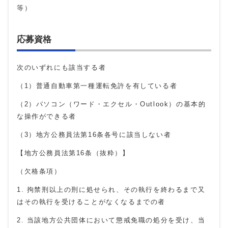
等）
応募資格
次のいずれにも該当する者
（1）普通自動車第一種運転免許を有している者
（2）パソコン（ワード・エクセル・
Outlook
）の基本的
な操作ができる者
（3）地方公務員法第
16
条各号に該当しない者
【地方公務員法第
16
条（抜粋）】
（欠格条項）
1
. 拘禁刑
以上の刑に処せられ、その執行を終わるまで又
はその執行を受けることがなくなるまでの者
2
.
当該地方公共団体において懲戒免職の処分を受け、当