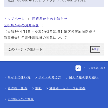
電話: 06-6576-9881 ファックス: 06-6572-9512
トップページ
区役所からのお知らせ
区役所からのお知らせ
【令和8年4月1日～令和9年3月31日】港区役所地域防犯担
当業務会計年度任用職員の募集について
このページへの別ルート
表示
ページの先頭へ戻る
サイトの使い方
サイトの考え方
個人情報の取り扱い
著作権・免責
地図
港区ホームページ管理者
市や区へのご意見