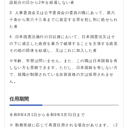
該処分の日から2年を経過しない者
3
.
人事委員会又は公平委員会の委員の職にあって、第六
十条から第六十三条までに規定する罪を犯し刑に処せられ
た者
4
.
日本国憲法施行の日以後において、日本国憲法又はそ
の下に成立した政府を暴力で破壊することを主張する政党
その他の団体を結成し、又はこれに加入した者
※年齢、学歴は問いません。また、この職は日本国籍を有
しない方も受験できます。ただし、日本国籍を有しない方
で、就職が制限されている在留資格の方は採用されませ
ん
。
任用期間
令和8年4月1日から令和9年3月
31
日まで
※ 勤務実績に応じて再度任用される場合があります。（2