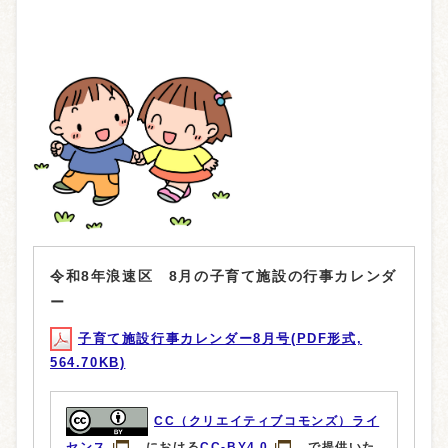
令和8年浪速区 8月の子育て施設の行事カレンダ
ー
子育て施設行事カレンダー8月号(PDF形式,
564.70KB)
CC（クリエイティブコモンズ）ライ
センス
における
CC-BY4.0
で提供いた