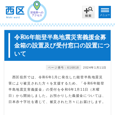
区役所への
メニュー
アクセス
令和6年能登半島地震災害義援金募
金箱の設置及び受付窓口の設置につ
いて
ページ番号：616818
2024年1月11日
西区役所では、令和6年1月に発生した能登半島地震災
害により被災された方々を支援するため、「令和6年能登
半島地震災害義援金」の受付を令和6年1月11日（木曜
日）から開始しました。お預かりした義援⾦については、
⽇本⾚十字社を通じて、被災された⽅々にお届けします。