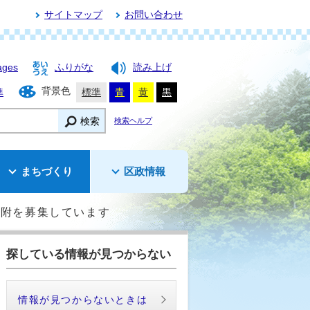
サイトマップ
お問い合わせ
ages
ふりがな
読み上げ
背景色
準
標準
青
黄
黒
検索
検索ヘルプ
まちづくり
区政情報
寄附を募集しています
探している情報が見つからない
情報が見つからないときは