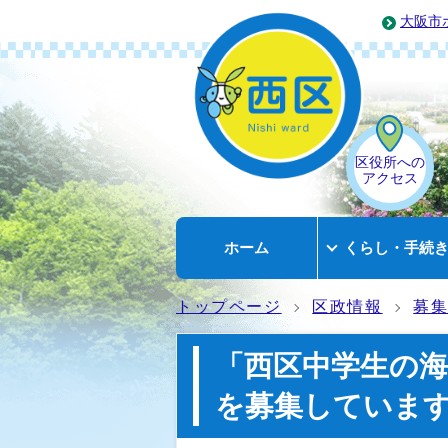
大阪市
区役所への
アクセス
ホーム
くらし・手続
トップページ
区政情報
募
「西区中学生の
を募集していま