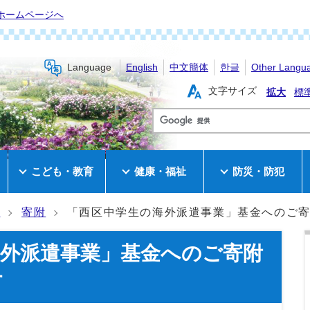
ホームページへ
Language
English
中文簡体
한글
Other Langu
文字サイズ
拡大
標
き
こども・教育
健康・福祉
防災・防犯
集
寄附
「西区中学生の海外派遣事業」基金へのご
海外派遣事業」基金へのご寄附
す