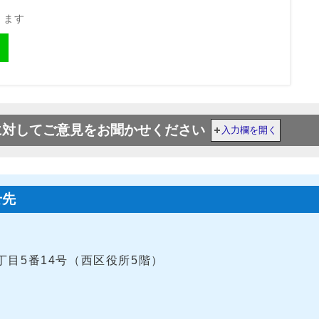
きます
に対してご意見をお聞かせください
入力欄を開く
せ先
4丁目5番14号（西区役所5階）