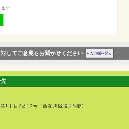
きます
に対してご意見をお聞かせください
入力欄を開く
せ先
課
幣島1丁目2番10号（西淀川区役所5階）