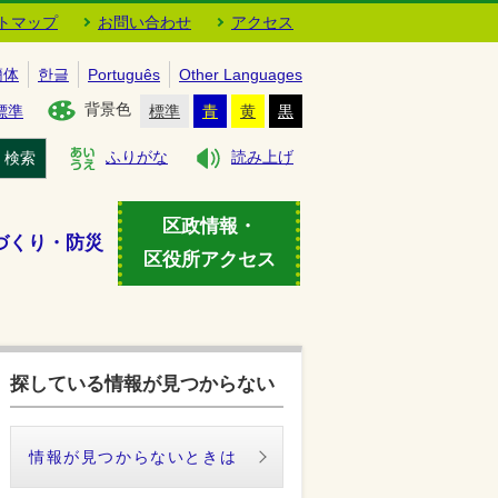
トマップ
お問い合わせ
アクセス
簡体
한글
Português
Other Languages
背景色
標準
標準
青
黄
黒
検索
ふりがな
読み上げ
区政情報・
づくり・防災
区役所アクセス
探している情報が見つからない
情報が見つからないときは