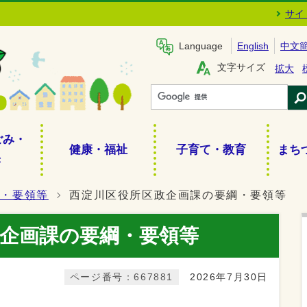
サイ
Language
English
中文
文字サイズ
拡大
ごみ・
健康・福祉
子育て・教育
まち
き
綱・要領等
西淀川区役所区政企画課の要綱・要領等
企画課の要綱・要領等
ページ番号：667881
2026年7月30日