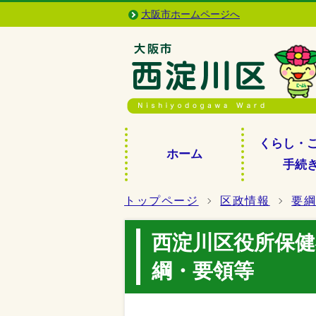
大阪市ホームページへ
くらし・
ホーム
手続
トップページ
区政情報
要
西淀川区役所保
綱・要領等