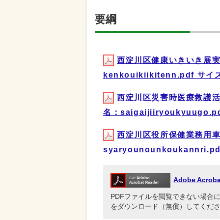
要綱
西淀川区健康いきいき展実
kenkouikiikitenn.pdf サ
西淀川区災害時医療救護活
名：saigaijiiryoukyuugo.
西淀川区役所保健業務用車
syaryounounkoukannri.
Adobe Acr
PDFファイルを閲覧できない場合には、Ado
をダウンロード（無償）してくだ