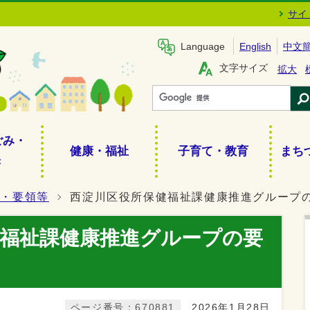
サイ
Language
English
中文
文字サイズ
拡大
ごみ・
健康・福祉
子育て・教育
まち
き
綱・要領等
西淀川区役所保健福祉課健康推進グループ
健福祉課健康推進グループの要
ページ番号：670881
2026年1月28日