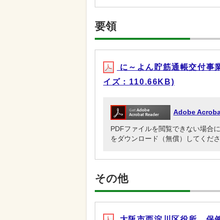
要領
に～よん貯筋通帳交付事業実施
イズ：110.66KB)
Adobe Acr
PDFファイルを閲覧できない場合には、Ado
をダウンロード（無償）してくだ
その他
大阪市西淀川区役所 保