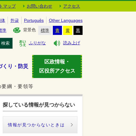
トマップ
お問い合わせ
アクセス
簡体
한글
Português
Other Languages
背景色
標準
標準
青
黄
黒
検索
ふりがな
読み上げ
区政情報・
づくり・防災
区役所アクセス
の要綱・要領等
探している情報が見つからない
情報が見つからないときは