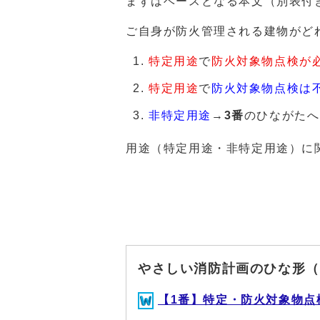
まずはベースとなる本文（別表付
ご自身が防火管理される建物がど
特定用途
で
防火対象物点検が
特定用途
で
防火対象物点検は
非特定用途
→
3番
のひながたへ
用途（特定用途・非特定用途）に
やさしい消防計画のひな形（
【1番】特定・防火対象物点検有(W