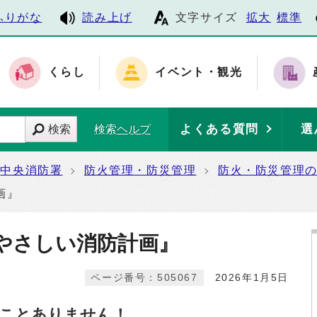
ふりがな
読み上げ
文字サイズ
拡大
標準
くらし
イベント・観光
よくある質問
選
検索
検索ヘルプ
中央消防署
防火管理・防災管理
防火・防災管理
画』
やさしい消防計画』
ページ番号：505067
2026年1月5日
ことありません！