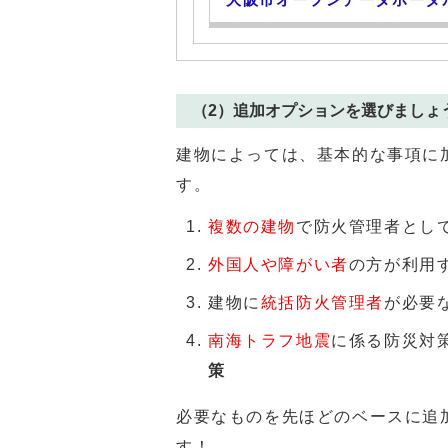
（2）追加オプションを選びましょ
建物によっては、基本的な事項に
す。
複数の建物
で防火管理者とし
外国人や障がい者
の方が利用
建物に
統括防火管理者
が必要
南海トラフ地震
に係る防災対
策
必要なものを先ほどのベースに追
す！