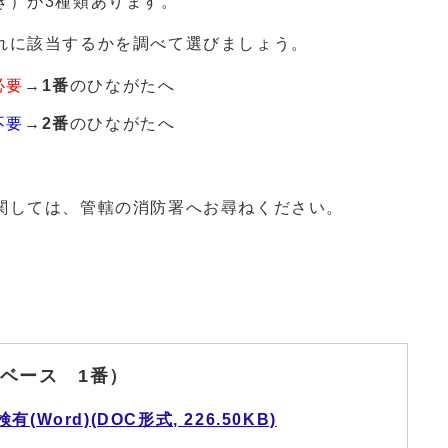
き）が3種類あります。
れに該当するかを調べて選びましょう。
必要
→
1番
のひながたへ
不要
→
2番
のひながたへ
関しては、管轄の消防署へお尋ねください。
ベース 1番）
ord)(DOC形式, 226.50KB)