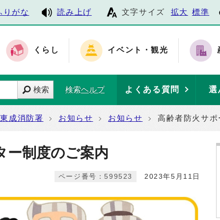
ふりがな
読み上げ
文字サイズ
拡大
標準
くらし
イベント・観光
よくある質問
選
検索
検索ヘルプ
東成消防署
お知らせ
お知らせ
高齢者防火サポ
ター制度のご案内
ページ番号：599523
2023年5月11日